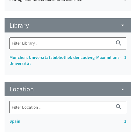
Library
arrow_drop_down
search
München. Universitätsbibliothek der Ludwig-Maximilians-
1
Universität
Location
arrow_drop_down
search
Spain
1