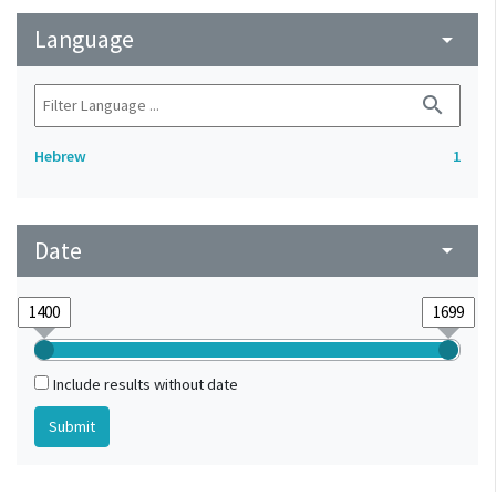
Language
arrow_drop_down
search
Hebrew
1
Date
arrow_drop_down
Include results without date