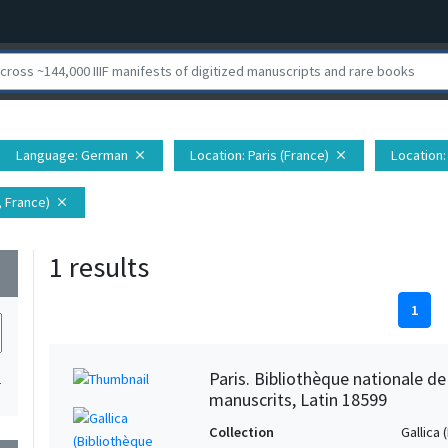
Language
: German
Location
: Paris (France)
Location
close
close
, France)
close
1 results
wn
1
Paris. Bibliothèque nationale d
1
manuscrits, Latin 18599
Collection
Gallica