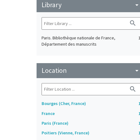
Library
arrow_drop_do
search
Paris. Bibliothèque nationale de France,
Département des manuscrits
Location
arrow_drop_do
search
Bourges (Cher, France)
France
Paris (France)
Poitiers (Vienne, France)