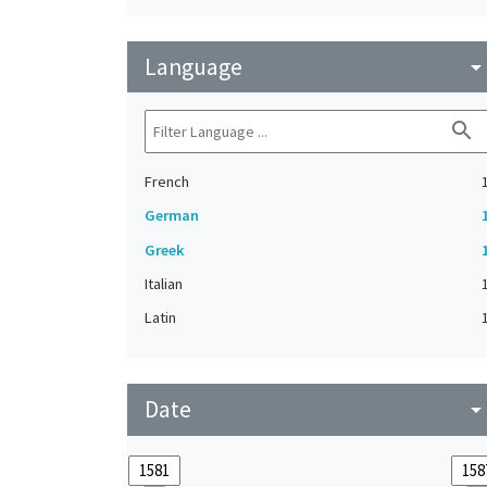
Language
arrow_drop_do
search
French
German
Greek
Italian
Latin
Date
arrow_drop_do