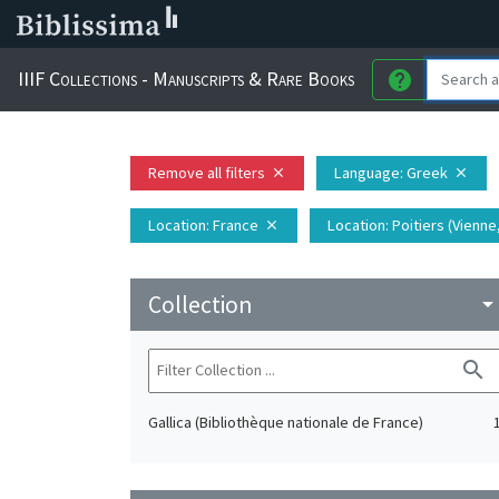
IIIF Collections - Manuscripts & Rare Books
help
Remove all filters
Language
: Greek
close
close
Location
: France
Location
: Poitiers (Vienne
close
Collection
arrow_drop_do
search
Gallica (Bibliothèque nationale de France)