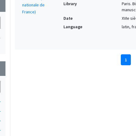
Library
Paris. 
wn
manuscr
Date
XVIe siè
Language
latin, f
1
1
wn
1
1
1
1