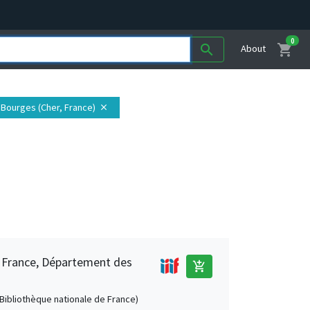
0
shopping_cart
search
About
: Bourges (Cher, France)
close
e France, Département des
add_shopping_cart
 (Bibliothèque nationale de France)