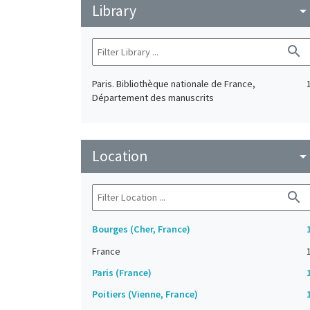
Library
arrow_drop_do
search
Paris. Bibliothèque nationale de France,
Département des manuscrits
Location
arrow_drop_do
search
Bourges (Cher, France)
France
Paris (France)
Poitiers (Vienne, France)