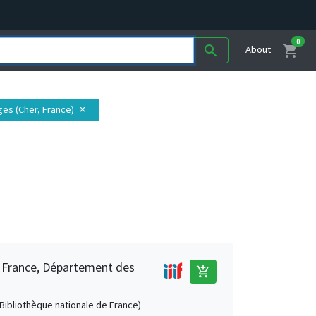
0
shopping_cart
search
About
ges (Cher, France)
close
e France, Département des
add_shopping_cart
 (Bibliothèque nationale de France)