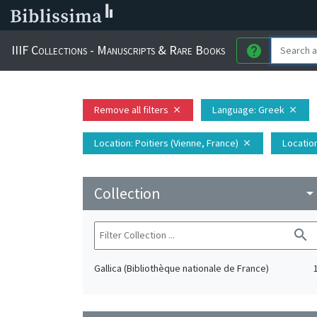
IIIF Collections - Manuscripts & Rare Books
help
Remove all filters
Language
: Greek
close
close
Location
: Poitiers (Vienne, France)
Locatio
close
Collection
arrow_drop_do
search
Gallica (Bibliothèque nationale de France)