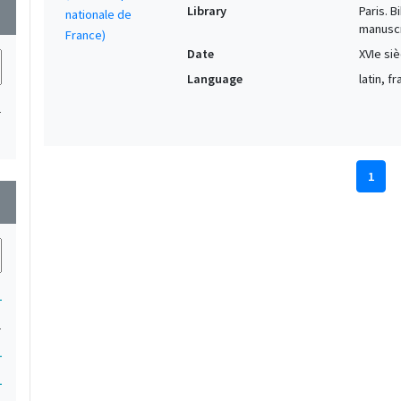
Library
Paris. 
wn
manuscr
Date
XVIe siè
Language
latin, f
1
1
wn
1
1
1
1