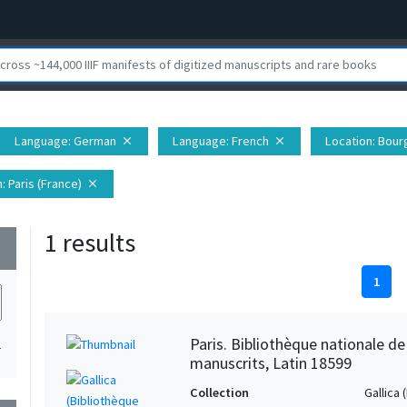
Language
: German
Language
: French
Location
: Bour
close
close
n
: Paris (France)
close
1 results
wn
1
Paris. Bibliothèque nationale d
1
manuscrits, Latin 18599
Collection
Gallica