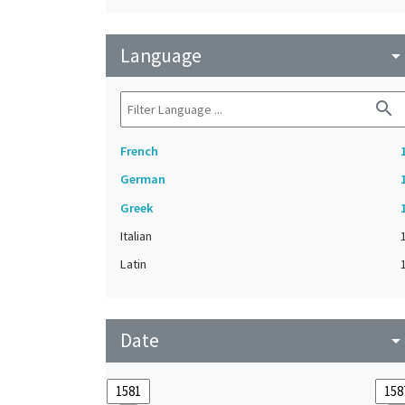
Language
arrow_drop_do
search
French
German
Greek
Italian
Latin
Date
arrow_drop_do