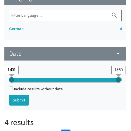
search
German
4
Date
arrow_drop_down
Include results without date
4 results