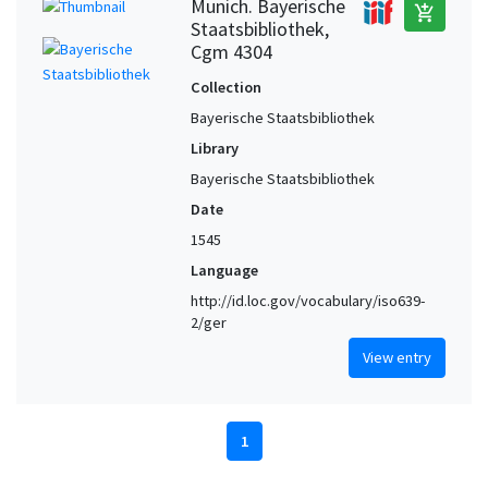
Munich. Bayerische
add_shopping_cart
Staatsbibliothek,
Cgm 4304
Collection
Bayerische Staatsbibliothek
Library
Bayerische Staatsbibliothek
Date
1545
Language
http://id.loc.gov/vocabulary/iso639-
2/ger
View entry
1