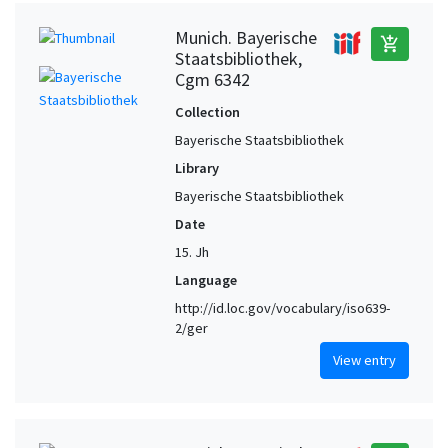
Munich. Bayerische
add_shopping_cart
Staatsbibliothek,
Cgm 6342
Collection
Bayerische Staatsbibliothek
Library
Bayerische Staatsbibliothek
Date
15. Jh
Language
http://id.loc.gov/vocabulary/iso639-
2/ger
View entry