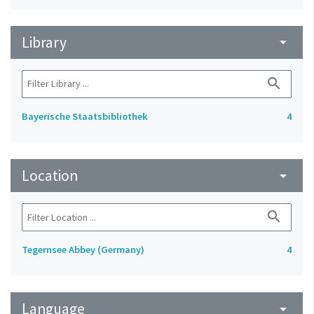
Library
arrow_drop_down
search
Bayerische Staatsbibliothek
4
Location
arrow_drop_down
search
Tegernsee Abbey (Germany)
4
Language
arrow_drop_down