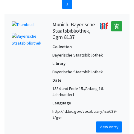
1
Munich. Bayerische
add_shopping_cart
Staatsbibliothek,
Cgm 8137
Collection
Bayerische Staatsbibliothek
Library
Bayerische Staatsbibliothek
Date
1534 und Ende 15./Anfang 16.
Jahrhundert
Language
http://id.loc.gov/vocabulary/iso639-
2/ger
View entry