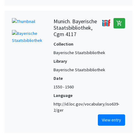
Munich. Bayerische
add_shopping_cart
Staatsbibliothek,
Cgm 4117
Collection
Bayerische Staatsbibliothek
Library
Bayerische Staatsbibliothek
Date
1550 - 1560
Language
http://id.loc.gov/vocabulary/iso639-
2/ger
View entry