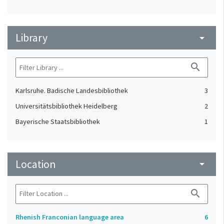
Library
arrow_drop_down
search
Karlsruhe. Badische Landesbibliothek
3
Universitätsbibliothek Heidelberg
2
Bayerische Staatsbibliothek
1
Location
arrow_drop_down
search
Rhenish Franconian language area
6