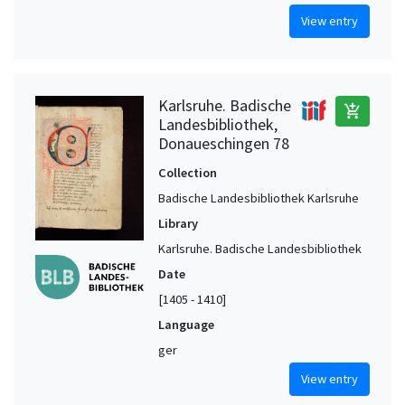
View entry
Karlsruhe. Badische
add_shopping_cart
Landesbibliothek,
Donaueschingen 78
Collection
Badische Landesbibliothek Karlsruhe
Library
Karlsruhe. Badische Landesbibliothek
Date
[1405 - 1410]
Language
ger
View entry