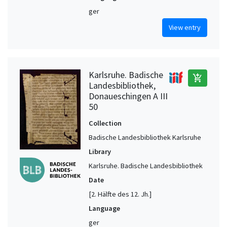
ger
View entry
Karlsruhe. Badische
add_shopping_cart
Landesbibliothek,
Donaueschingen A III
50
Collection
Badische Landesbibliothek Karlsruhe
Library
Karlsruhe. Badische Landesbibliothek
Date
[2. Hälfte des 12. Jh.]
Language
ger