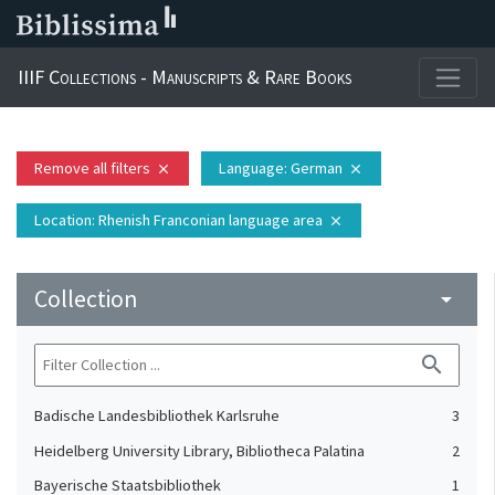
IIIF Collections - Manuscripts & Rare Books
Remove all filters
Language
: German
close
close
Location
: Rhenish Franconian language area
close
Collection
arrow_drop_down
search
Badische Landesbibliothek Karlsruhe
3
Heidelberg University Library, Bibliotheca Palatina
2
Bayerische Staatsbibliothek
1