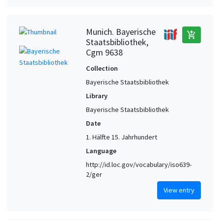
Munich. Bayerische
add_shopping_cart
Staatsbibliothek,
Cgm 9638
Collection
Bayerische Staatsbibliothek
Library
Bayerische Staatsbibliothek
Date
1. Hälfte 15. Jahrhundert
Language
http://id.loc.gov/vocabulary/iso639-
2/ger
View entry