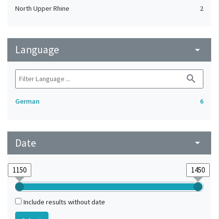
North Upper Rhine
2
Language
arrow_drop_down
search
German
6
Date
arrow_drop_down
Include results without date