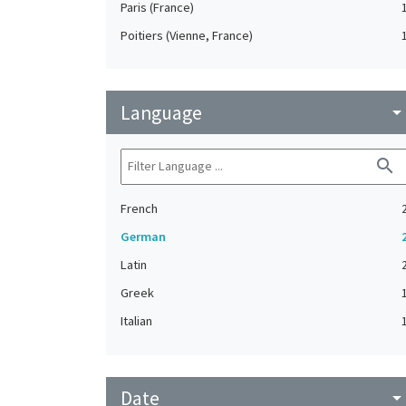
Paris (France)
Poitiers (Vienne, France)
Language
arrow_drop_do
search
French
German
Latin
Greek
Italian
Date
arrow_drop_do