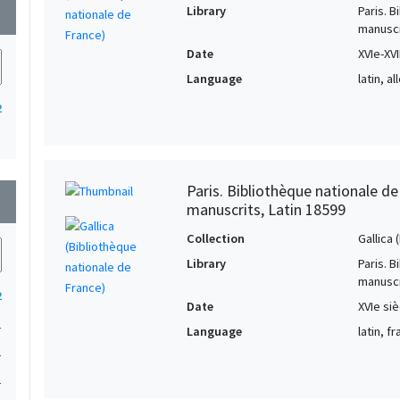
Library
Paris. 
wn
manuscr
Date
XVIe-XVI
Language
latin, a
2
Paris. Bibliothèque nationale d
wn
manuscrits, Latin 18599
Collection
Gallica
Library
Paris. 
manuscr
2
Date
XVIe siè
1
Language
latin, f
1
1