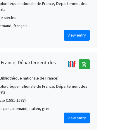
Bibliothèque nationale de France, Département des
its
Ie siècles
llemand, français
View entry
e France, Département des
add_shopping_cart
 (Bibliothèque nationale de France)
Bibliothèque nationale de France, Département des
its
cle (1581-1587)
rançais, allemand, italien, grec
View entry