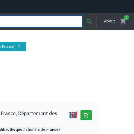
0
shopping_cart
search
About
de France)
close
e France, Département des
add_shopping_cart
 (Bibliothèque nationale de France)