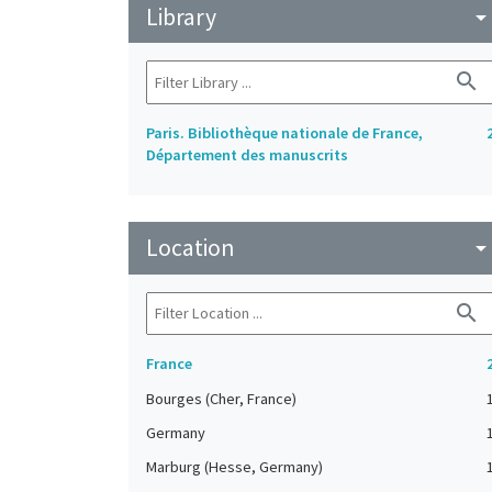
Library
arrow_drop_do
search
Paris. Bibliothèque nationale de France,
Département des manuscrits
Location
arrow_drop_do
search
France
Bourges (Cher, France)
Germany
Marburg (Hesse, Germany)