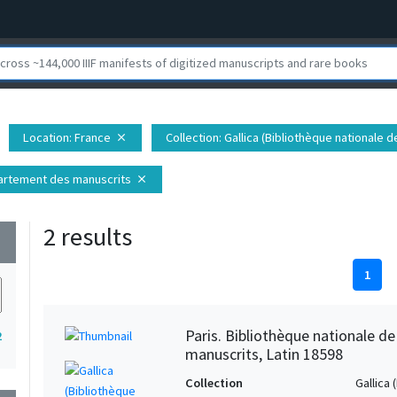
Location
: France
Collection
: Gallica (Bibliothèque nationale 
close
épartement des manuscrits
close
2 results
wn
1
Paris. Bibliothèque nationale d
2
manuscrits, Latin 18598
Collection
Gallica