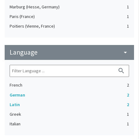
Marburg (Hesse, Germany)
1
Paris (France)
1
Poitiers (Vienne, France)
1
Language
arrow_drop_down
search
French
2
German
2
Latin
2
Greek
1
Italian
1