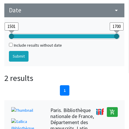
Date
arrow_drop_down
Include results without date
2 results
1
Paris. Bibliothèque
add_shopping_cart
nationale de France,
Département des
manuscrits, Latin