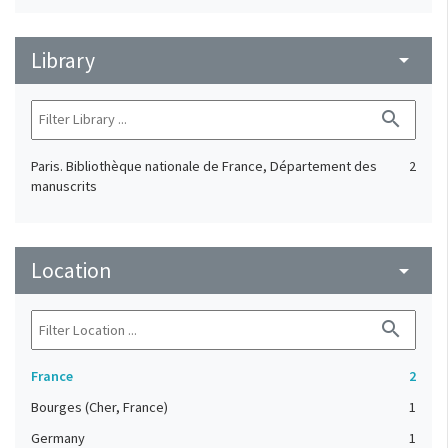
Library
arrow_drop_down
search
Paris. Bibliothèque nationale de France, Département des
2
manuscrits
Location
arrow_drop_down
search
France
2
Bourges (Cher, France)
1
Germany
1