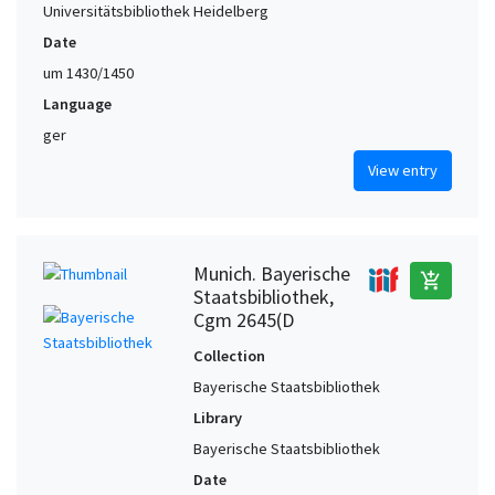
Universitätsbibliothek Heidelberg
Date
um 1430/1450
Language
ger
View entry
Munich. Bayerische
add_shopping_cart
Staatsbibliothek,
Cgm 2645(D
Collection
Bayerische Staatsbibliothek
Library
Bayerische Staatsbibliothek
Date