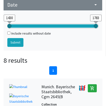
Date
arrow_drop_down
Include results without date
8 results
1
Munich. Bayerische
add_shopping_cart
Staatsbibliothek,
Cgm 2645(B
Collection