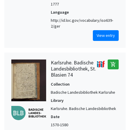
1777
Language
http://id.loc.gov/vocabulary/iso639-
2/ger
View entry
Karlsruhe. Badische
add_shopping_cart
Landesbibliothek, St.
Blasien 74
Collection
Badische Landesbibliothek Karlsruhe
Library
Karlsruhe. Badische Landesbibliothek
Date
1570-1580