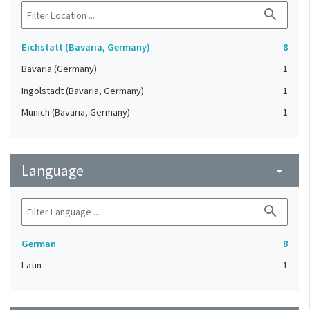
search
Eichstätt (Bavaria, Germany)
8
Bavaria (Germany)
1
Ingolstadt (Bavaria, Germany)
1
Munich (Bavaria, Germany)
1
Language
arrow_drop_down
search
German
8
Latin
1