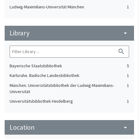
Ludwig-Maximilians-Universität München
1
Library
arrow_drop_down
search
Bayerische Staatsbibliothek
5
Karlsruhe. Badische Landesbibliothek
1
München. Universitätsbibliothek der Ludwig-Maximilians-
1
Universität
Universitätsbibliothek Heidelberg
1
Location
arrow_drop_down