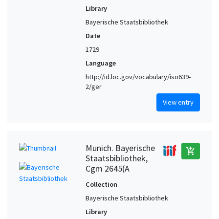
Library
Bayerische Staatsbibliothek
Date
1729
Language
http://id.loc.gov/vocabulary/iso639-
2/ger
View entry
Munich. Bayerische
add_shopping_cart
Staatsbibliothek,
Cgm 2645(A
Collection
Bayerische Staatsbibliothek
Library