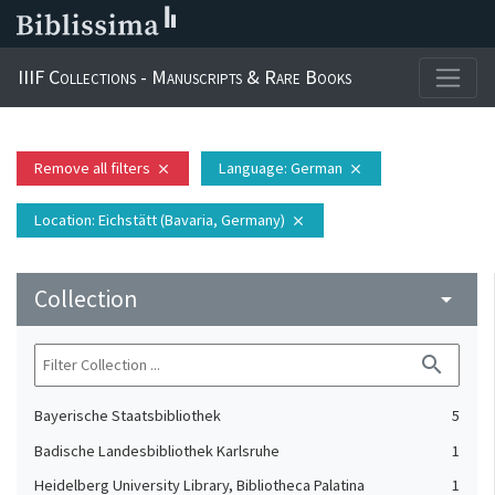
IIIF Collections - Manuscripts & Rare Books
Remove all filters
Language
: German
close
close
Location
: Eichstätt (Bavaria, Germany)
close
Collection
arrow_drop_down
search
Bayerische Staatsbibliothek
5
Badische Landesbibliothek Karlsruhe
1
Heidelberg University Library, Bibliotheca Palatina
1