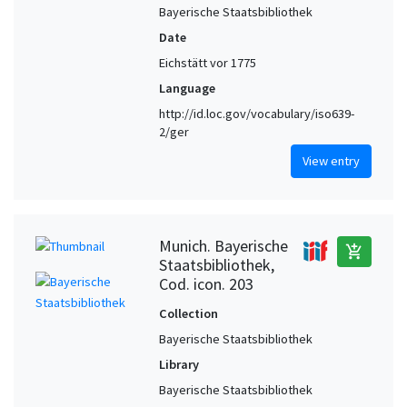
Bayerische Staatsbibliothek
Date
Eichstätt vor 1775
Language
http://id.loc.gov/vocabulary/iso639-
2/ger
View entry
Munich. Bayerische
add_shopping_cart
Staatsbibliothek,
Cod. icon. 203
Collection
Bayerische Staatsbibliothek
Library
Bayerische Staatsbibliothek