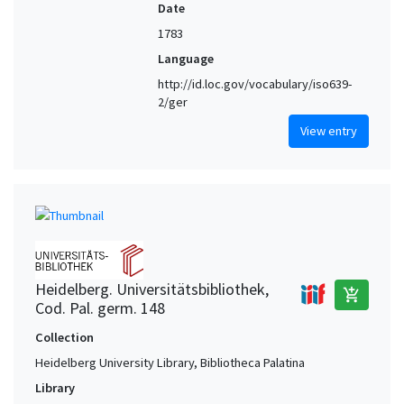
Date
1783
Language
http://id.loc.gov/vocabulary/iso639-
2/ger
View entry
Heidelberg. Universitätsbibliothek,
add_shopping_cart
Cod. Pal. germ. 148
Collection
Heidelberg University Library, Bibliotheca Palatina
Library