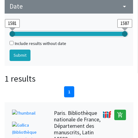
Date
arrow_drop_down
Include results without date
1 results
1
Paris. Bibliothèque
add_shopping_cart
nationale de France,
Département des
manuscrits, Latin