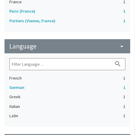
France
1
Paris (France)
1
Poitiers (Vienne, France)
1
Language
arrow_drop_down
search
French
1
German
1
Greek
1
Italian
1
Latin
1