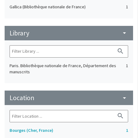
Gallica (Bibliothèque nationale de France)
1
Library
arrow_drop_down
search
Paris. Bibliothèque nationale de France, Département des
1
manuscrits
Location
arrow_drop_down
search
Bourges (Cher, France)
1