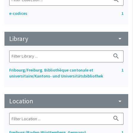
e-codices
1
Library
arrow_drop_down
search
Fribourg/Freiburg. Bibliothèque cantonale et
1
universitaire/Kantons- und Universitätsbibliothek
Location
arrow_drop_down
search
Freiburg (Baden-Württemberg, Germany)
1