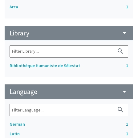
Arca
1
Library
arrow_drop_down
search
Bibliothèque Humaniste de Sélestat
1
Language
arrow_drop_down
search
German
1
Latin
1