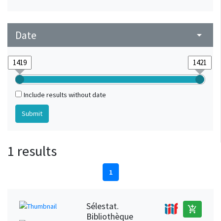
Date
arrow_drop_down
Include results without date
1 results
1
Sélestat.
add_shopping_cart
Bibliothèque