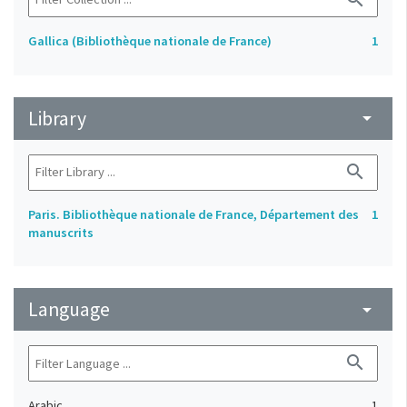
Gallica (Bibliothèque nationale de France)
1
Library
arrow_drop_down
search
Paris. Bibliothèque nationale de France, Département des
1
manuscrits
Language
arrow_drop_down
search
Arabic
1