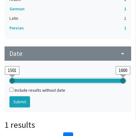
German
1
Latin
1
Persian
1
Date
arrow_drop_down
Include results without date
1 results