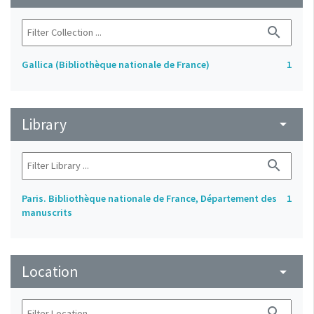
search
Gallica (Bibliothèque nationale de France)
1
Library
arrow_drop_down
search
Paris. Bibliothèque nationale de France, Département des
1
manuscrits
Location
arrow_drop_down
search