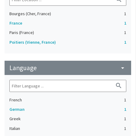
Bourges (Cher, France)
1
France
1
Paris (France)
1
Poitiers (Vienne, France)
1
Language
arrow_drop_down
search
French
1
German
1
Greek
1
Italian
1