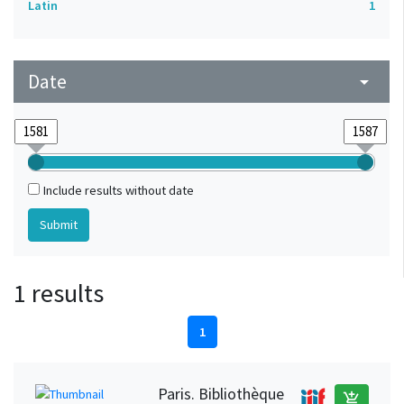
Latin
1
Date
arrow_drop_down
Include results without date
1 results
1
Paris. Bibliothèque
add_shopping_cart