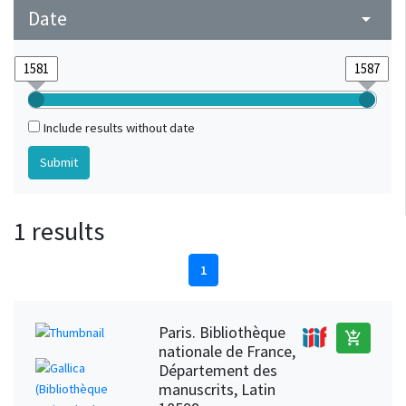
Date
arrow_drop_down
Include results without date
1 results
1
Paris. Bibliothèque
add_shopping_cart
nationale de France,
Département des
manuscrits, Latin