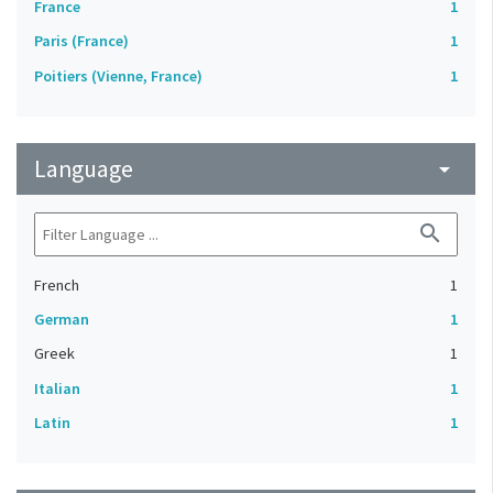
France
1
Paris (France)
1
Poitiers (Vienne, France)
1
Language
arrow_drop_down
search
French
1
German
1
Greek
1
Italian
1
Latin
1