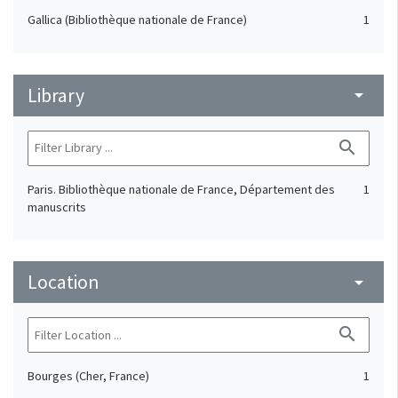
Gallica (Bibliothèque nationale de France)
1
Library
arrow_drop_down
search
Paris. Bibliothèque nationale de France, Département des
1
manuscrits
Location
arrow_drop_down
search
Bourges (Cher, France)
1