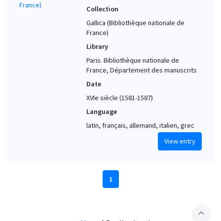
Collection
Gallica (Bibliothèque nationale de
France)
Library
Paris. Bibliothèque nationale de
France, Département des manuscrits
Date
XVIe siècle (1581-1587)
Language
latin, français, allemand, italien, grec
View entry
1
expand_less