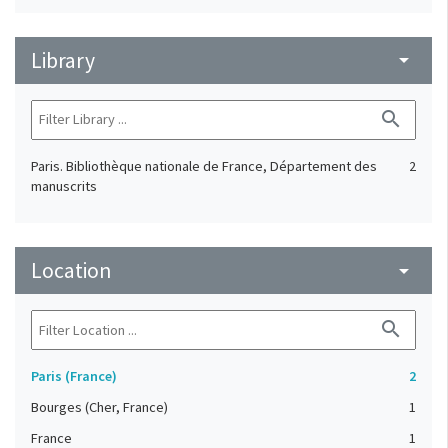
Library
arrow_drop_down
search
Paris. Bibliothèque nationale de France, Département des
2
manuscrits
Location
arrow_drop_down
search
Paris (France)
2
Bourges (Cher, France)
1
France
1