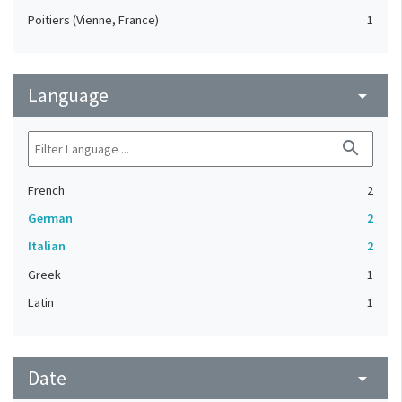
Poitiers (Vienne, France)
1
Language
arrow_drop_down
search
French
2
German
2
Italian
2
Greek
1
Latin
1
Date
arrow_drop_down