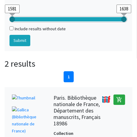
Include results without date
2 results
1
Paris. Bibliothèque
add_shopping_cart
nationale de France,
Département des
manuscrits, Français
18986
Collection