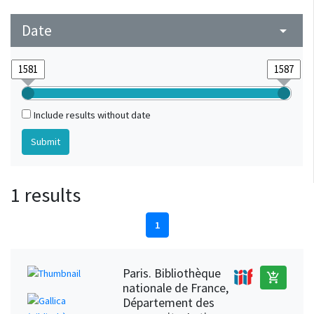
Date
arrow_drop_down
Include results without date
1 results
1
Paris. Bibliothèque
add_shopping_cart
nationale de France,
Département des