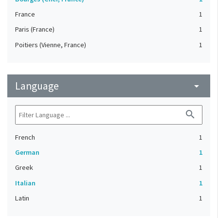
France
1
Paris (France)
1
Poitiers (Vienne, France)
1
Language
arrow_drop_down
search
French
1
German
1
Greek
1
Italian
1
Latin
1