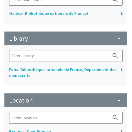
Gallica (Bibliothèque nationale de France)
1
Library
arrow_drop_down
search
Paris. Bibliothèque nationale de France, Département des
1
manuscrits
Location
arrow_drop_down
search
Bourges (Cher, France)
1