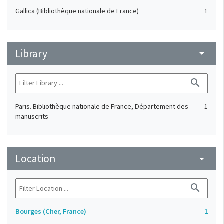
Gallica (Bibliothèque nationale de France)
1
Library
arrow_drop_down
search
Paris. Bibliothèque nationale de France, Département des
1
manuscrits
Location
arrow_drop_down
search
Bourges (Cher, France)
1