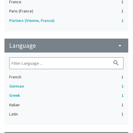
France
1
Paris (France)
1
Poitiers (Vienne, France)
1
Language
arrow_drop_down
search
French
1
German
1
Greek
1
Italian
1
Latin
1