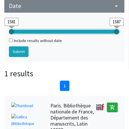
Date
arrow_drop_down
Include results without date
1 results
1
Paris. Bibliothèque
add_shopping_cart
nationale de France,
Département des
manuscrits, Latin