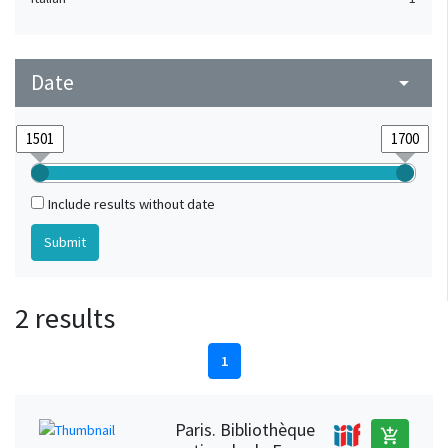
Date
arrow_drop_down
Include results without date
2 results
1
Paris. Bibliothèque
add_shopping_cart