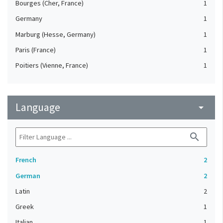
Bourges (Cher, France)
1
Germany
1
Marburg (Hesse, Germany)
1
Paris (France)
1
Poitiers (Vienne, France)
1
Language
arrow_drop_down
search
French
2
German
2
Latin
2
Greek
1
Italian
1