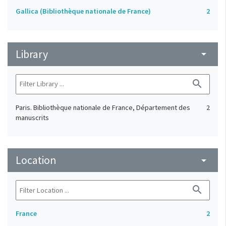
Gallica (Bibliothèque nationale de France)
2
Library
arrow_drop_down
search
Paris. Bibliothèque nationale de France, Département des
2
manuscrits
Location
arrow_drop_down
search
France
2