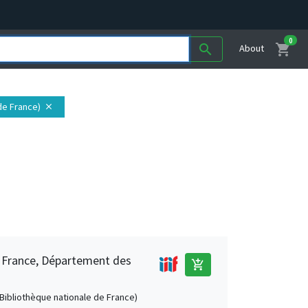
0
shopping_cart
search
About
 de France)
close
e France, Département des
add_shopping_cart
 (Bibliothèque nationale de France)