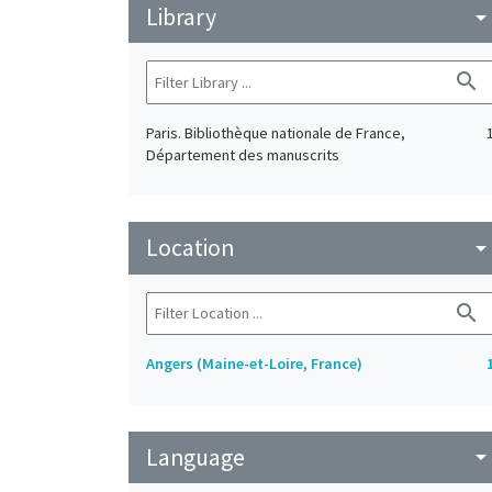
Library
arrow_drop_do
search
Paris. Bibliothèque nationale de France,
Département des manuscrits
Location
arrow_drop_do
search
Angers (Maine-et-Loire, France)
Language
arrow_drop_do