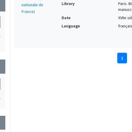
Library
Paris. 
wn
manuscr
Date
XVIIe si
Language
français
1
1
wn
1
wn