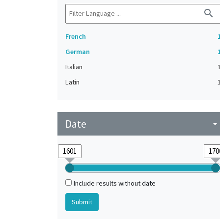
search
French
German
Italian
Latin
Date
arrow_drop_do
Include results without date