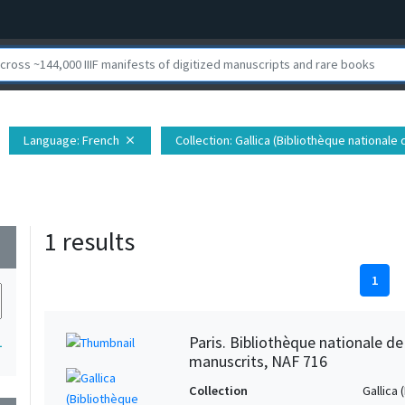
Language
: French
Collection
: Gallica (Bibliothèque nationale
close
1 results
wn
1
Paris. Bibliothèque nationale d
1
manuscrits, NAF 716
Collection
Gallica