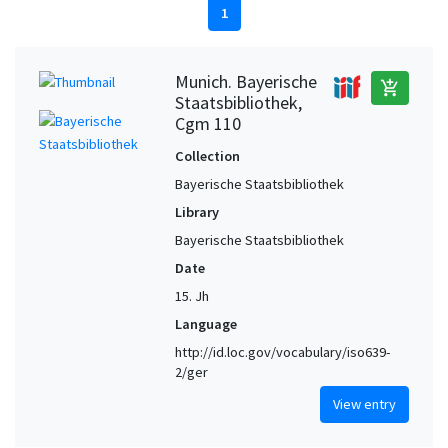
1
Munich. Bayerische
add_shopping_cart
Staatsbibliothek,
Cgm 110
Collection
Bayerische Staatsbibliothek
Library
Bayerische Staatsbibliothek
Date
15. Jh
Language
http://id.loc.gov/vocabulary/iso639-
2/ger
View entry