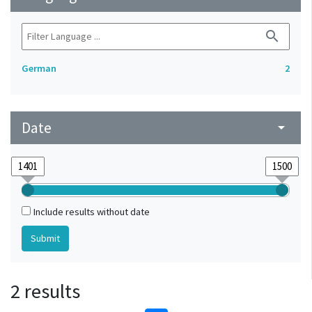
search
German
2
Date
arrow_drop_down
Include results without date
2 results