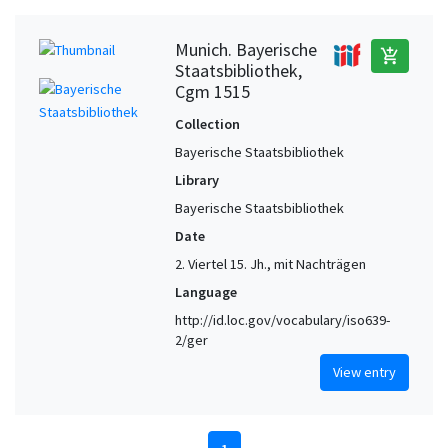
Munich. Bayerische
add_shopping_cart
Staatsbibliothek,
Cgm 1515
Collection
Bayerische Staatsbibliothek
Library
Bayerische Staatsbibliothek
Date
2. Viertel 15. Jh., mit Nachträgen
Language
http://id.loc.gov/vocabulary/iso639-
2/ger
View entry