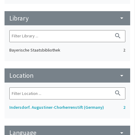
Library
arrow_drop_down
search
Bayerische Staatsbibliothek
2
Location
arrow_drop_down
search
Indersdorf. Augustiner-Chorherrenstift (Germany)
2
Language
arrow_drop_down