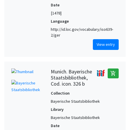
Date
[1478]
Language
http://id.loc.gov/vocabulary/iso639-
2/ger
View entry
Munich. Bayerische
add_shopping_cart
Staatsbibliothek,
Cod. icon. 326 b
Collection
Bayerische Staatsbibliothek
Library
Bayerische Staatsbibliothek
Date