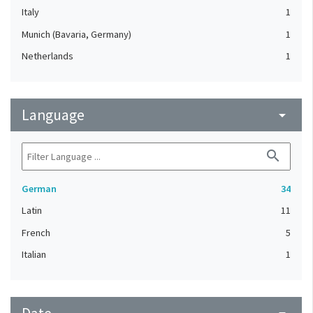
Italy
1
Munich (Bavaria, Germany)
1
Netherlands
1
Language
arrow_drop_down
search
German
34
Latin
11
French
5
Italian
1