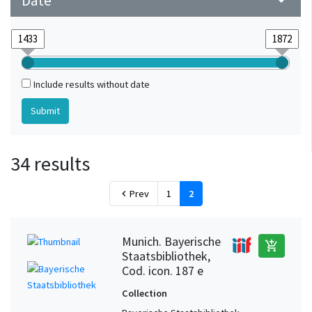
Date
arrow_drop_down
Include results without date
34 results
Prev
1
2
chevron_left
Munich. Bayerische
add_shopping_cart
Staatsbibliothek,
Cod. icon. 187 e
Collection