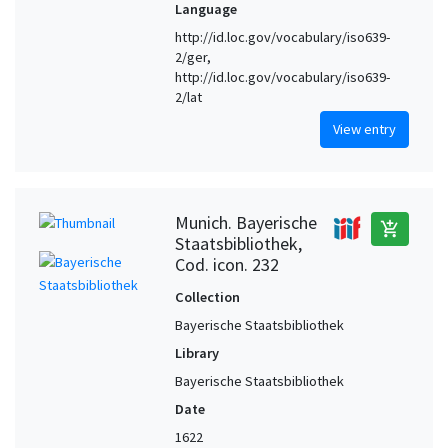
Language
http://id.loc.gov/vocabulary/iso639-
2/ger,
http://id.loc.gov/vocabulary/iso639-
2/lat
View entry
Munich. Bayerische
add_shopping_cart
Staatsbibliothek,
Cod. icon. 232
Collection
Bayerische Staatsbibliothek
Library
Bayerische Staatsbibliothek
Date
1622