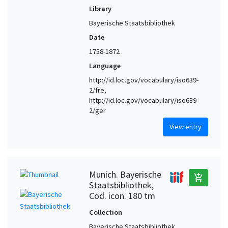
Library
Bayerische Staatsbibliothek
Date
1758-1872
Language
http://id.loc.gov/vocabulary/iso639-
2/fre,
http://id.loc.gov/vocabulary/iso639-
2/ger
View entry
Munich. Bayerische
add_shopping_cart
Staatsbibliothek,
Cod. icon. 180 tm
Collection
Bayerische Staatsbibliothek