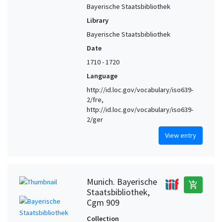
Bayerische Staatsbibliothek
Library
Bayerische Staatsbibliothek
Date
1710 - 1720
Language
http://id.loc.gov/vocabulary/iso639-
2/fre,
http://id.loc.gov/vocabulary/iso639-
2/ger
View entry
Munich. Bayerische
add_shopping_cart
Staatsbibliothek,
Cgm 909
Collection