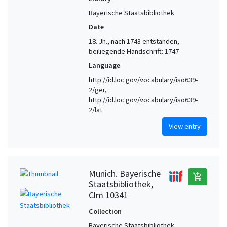
Bayerische Staatsbibliothek
Date
18. Jh., nach 1743 entstanden,
beiliegende Handschrift: 1747
Language
http://id.loc.gov/vocabulary/iso639-
2/ger,
http://id.loc.gov/vocabulary/iso639-
2/lat
View entry
Munich. Bayerische
add_shopping_cart
Staatsbibliothek,
Clm 10341
Collection
Bayerische Staatsbibliothek