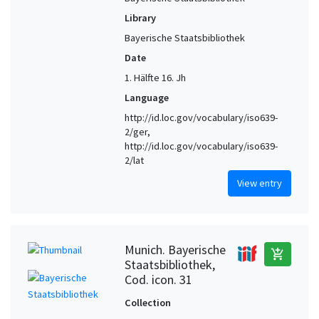
Library
Bayerische Staatsbibliothek
Date
1. Hälfte 16. Jh
Language
http://id.loc.gov/vocabulary/iso639-
2/ger,
http://id.loc.gov/vocabulary/iso639-
2/lat
View entry
Munich. Bayerische
add_shopping_cart
Staatsbibliothek,
Cod. icon. 31
Collection