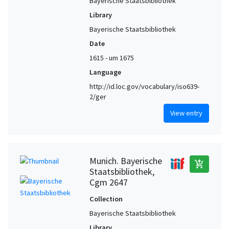
Bayerische Staatsbibliothek
Library
Bayerische Staatsbibliothek
Date
1615 - um 1675
Language
http://id.loc.gov/vocabulary/iso639-
2/ger
View entry
Munich. Bayerische
add_shopping_cart
Staatsbibliothek,
Cgm 2647
Collection
Bayerische Staatsbibliothek
Library