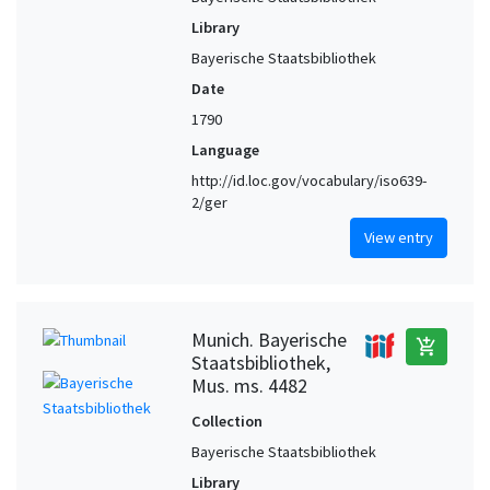
Library
Bayerische Staatsbibliothek
Date
1790
Language
http://id.loc.gov/vocabulary/iso639-
2/ger
View entry
Munich. Bayerische
add_shopping_cart
Staatsbibliothek,
Mus. ms. 4482
Collection
Bayerische Staatsbibliothek
Library