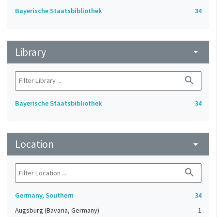
Bayerische Staatsbibliothek
34
Library
arrow_drop_down
search
Bayerische Staatsbibliothek
34
Location
arrow_drop_down
search
Germany, Southern
34
Augsburg (Bavaria, Germany)
1