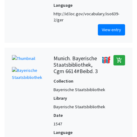
Language
http://id.loc.gov/vocabulary/iso639-
2/ger
View entry
Munich. Bayerische
add_shopping_cart
Staatsbibliothek,
Cgm 6614#Beibd. 3
Collection
Bayerische Staatsbibliothek
Library
Bayerische Staatsbibliothek
Date
1547
Language