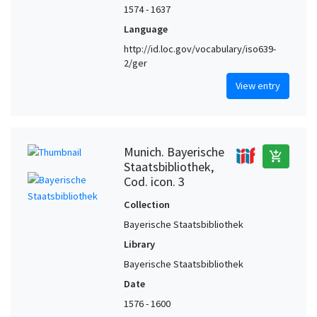
1574 - 1637
Language
http://id.loc.gov/vocabulary/iso639-
2/ger
View entry
Munich. Bayerische
add_shopping_cart
Staatsbibliothek,
Cod. icon. 3
Collection
Bayerische Staatsbibliothek
Library
Bayerische Staatsbibliothek
Date
1576 - 1600