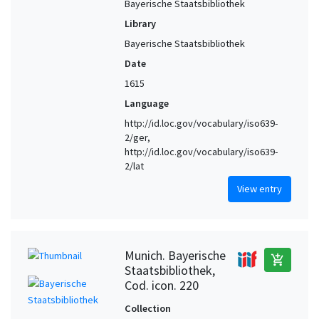
Bayerische Staatsbibliothek
Library
Bayerische Staatsbibliothek
Date
1615
Language
http://id.loc.gov/vocabulary/iso639-
2/ger,
http://id.loc.gov/vocabulary/iso639-
2/lat
View entry
Munich. Bayerische
add_shopping_cart
Staatsbibliothek,
Cod. icon. 220
Collection