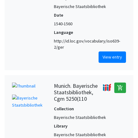
Bayerische Staatsbibliothek
Date
1540-1560
Language
http://id.loc.gov/vocabulary/iso639-
2/ger
View entry
Munich. Bayerische
add_shopping_cart
Staatsbibliothek,
Cgm 5250(110
Collection
Bayerische Staatsbibliothek
Library
Bayerische Staatsbibliothek