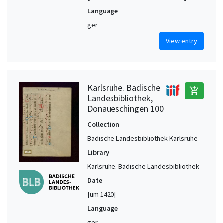
Language
ger
View entry
Karlsruhe. Badische
add_shopping_cart
Landesbibliothek,
Donaueschingen 100
Collection
Badische Landesbibliothek Karlsruhe
Library
Karlsruhe. Badische Landesbibliothek
Date
[um 1420]
Language
ger