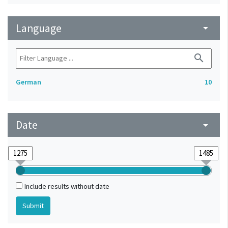
Language
arrow_drop_down
search
German
10
Date
arrow_drop_down
Include results without date