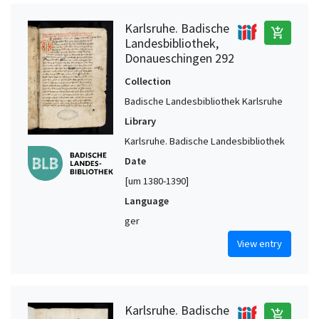
Karlsruhe. Badische
add_shopping_cart
Landesbibliothek,
Donaueschingen 292
Collection
Badische Landesbibliothek Karlsruhe
Library
Karlsruhe. Badische Landesbibliothek
Date
[um 1380-1390]
Language
ger
View entry
Karlsruhe. Badische
add_shopping_cart