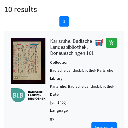
10 results
1
Karlsruhe. Badische
add_shopping_cart
Landesbibliothek,
Donaueschingen 101
Collection
Badische Landesbibliothek Karlsruhe
Library
Karlsruhe. Badische Landesbibliothek
Date
[um 1460]
Language
ger
View entry