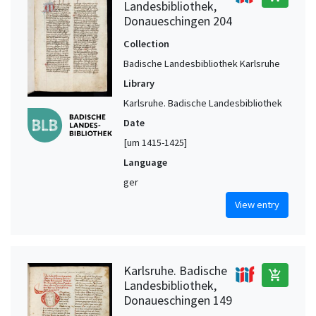
Landesbibliothek,
Donaueschingen 204
Collection
Badische Landesbibliothek Karlsruhe
Library
Karlsruhe. Badische Landesbibliothek
Date
[um 1415-1425]
Language
ger
View entry
Karlsruhe. Badische
add_shopping_cart
Landesbibliothek,
Donaueschingen 149