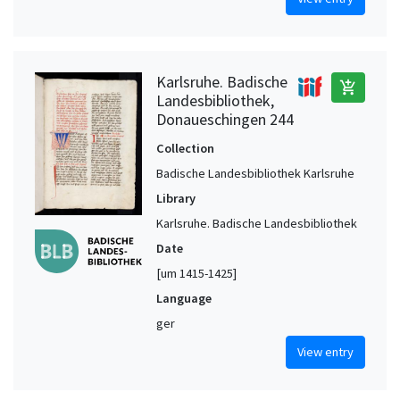
Karlsruhe. Badische
add_shopping_cart
Landesbibliothek,
Donaueschingen 244
Collection
Badische Landesbibliothek Karlsruhe
Library
Karlsruhe. Badische Landesbibliothek
Date
[um 1415-1425]
Language
ger
View entry