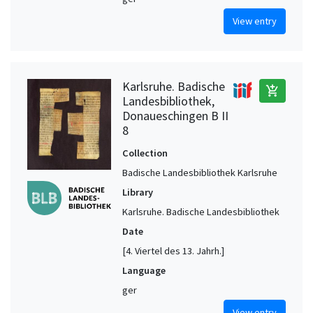
View entry
Karlsruhe. Badische
add_shopping_cart
Landesbibliothek,
Donaueschingen B II
8
Collection
Badische Landesbibliothek Karlsruhe
Library
Karlsruhe. Badische Landesbibliothek
Date
[4. Viertel des 13. Jahrh.]
Language
ger
View entry