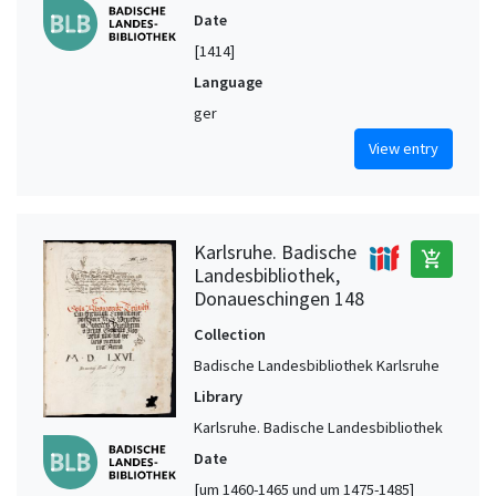
Date
[1414]
Language
ger
View entry
Karlsruhe. Badische
add_shopping_cart
Landesbibliothek,
Donaueschingen 148
Collection
Badische Landesbibliothek Karlsruhe
Library
Karlsruhe. Badische Landesbibliothek
Date
[um 1460-1465 und um 1475-1485]