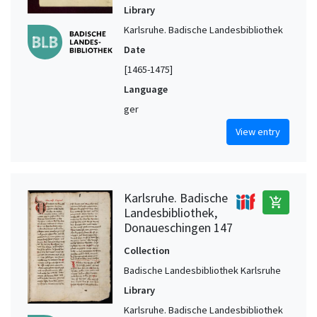
Library
Karlsruhe. Badische Landesbibliothek
Date
[1465-1475]
Language
ger
View entry
Karlsruhe. Badische
add_shopping_cart
Landesbibliothek,
Donaueschingen 147
Collection
Badische Landesbibliothek Karlsruhe
Library
Karlsruhe. Badische Landesbibliothek