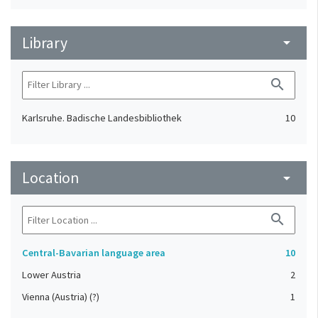
Library
arrow_drop_down
search
Karlsruhe. Badische Landesbibliothek
10
Location
arrow_drop_down
search
Central-Bavarian language area
10
Lower Austria
2
Vienna (Austria) (?)
1