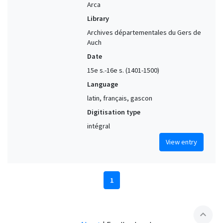
Arca
Library
Archives départementales du Gers de
Auch
Date
15e s.-16e s. (1401-1500)
Language
latin, français, gascon
Digitisation type
intégral
View entry
1
expand_less