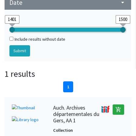
Date
arrow_drop_down
Include results without date
1 results
1
Auch. Archives
add_shopping_cart
départementales du
Gers, AA 1
Collection