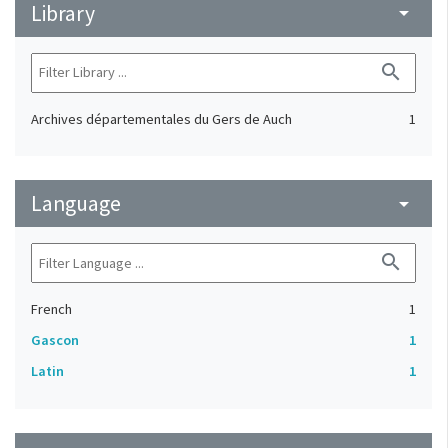
Library
arrow_drop_down
search
Archives départementales du Gers de Auch
1
Language
arrow_drop_down
search
French
1
Gascon
1
Latin
1