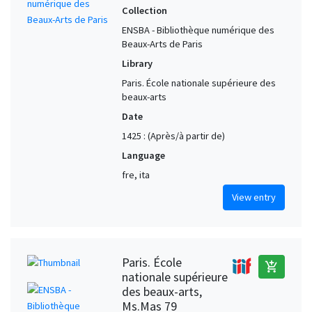
Collection
ENSBA - Bibliothèque numérique des
Beaux-Arts de Paris
Library
Paris. École nationale supérieure des
beaux-arts
Date
1425 : (Après/à partir de)
Language
fre, ita
View entry
Paris. École
add_shopping_cart
nationale supérieure
des beaux-arts,
Ms.Mas 79