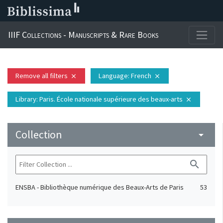
IIIF Collections - Manuscripts & Rare Books
Remove all filters
Language
: French
close
close
Library
: Paris. École nationale supérieure des beaux-arts
close
Collection
arrow_drop_down
search
ENSBA - Bibliothèque numérique des Beaux-Arts de Paris
53