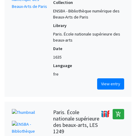
Collection
ENSBA - Bibliothèque numérique des
Beaux-Arts de Paris
Library
Paris. École nationale supérieure des
beaux-arts
Date
1635
Language
fre
View entry
Paris. École
add_shopping_cart
nationale supérieure
des beaux-arts, LES
1249