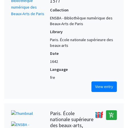
1577
Collection
ENSBA - Bibliothèque numérique des
Beaux-Arts de Paris
Library
Paris. École nationale supérieure des
beaux-arts
Date
1642
Language
fre
View entry
Paris. École
add_shopping_cart
nationale supérieure
des beaux-arts,