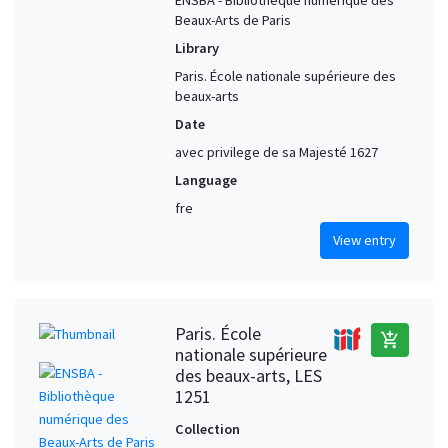
ENSBA - Bibliothèque numérique des
Beaux-Arts de Paris
Library
Paris. École nationale supérieure des
beaux-arts
Date
avec privilege de sa Majesté 1627
Language
fre
View entry
Paris. École
add_shopping_cart
nationale supérieure
des beaux-arts, LES
1251
Collection