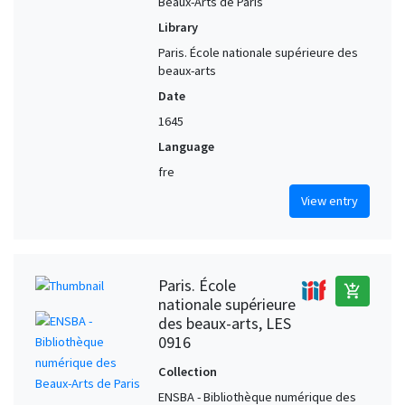
Beaux-Arts de Paris
Library
Paris. École nationale supérieure des
beaux-arts
Date
1645
Language
fre
View entry
Paris. École
add_shopping_cart
nationale supérieure
des beaux-arts, LES
0916
Collection
ENSBA - Bibliothèque numérique des