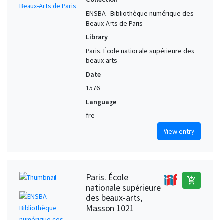
ENSBA - Bibliothèque numérique des
Beaux-Arts de Paris
Library
Paris. École nationale supérieure des
beaux-arts
Date
1576
Language
fre
View entry
Paris. École
add_shopping_cart
nationale supérieure
des beaux-arts,
Masson 1021