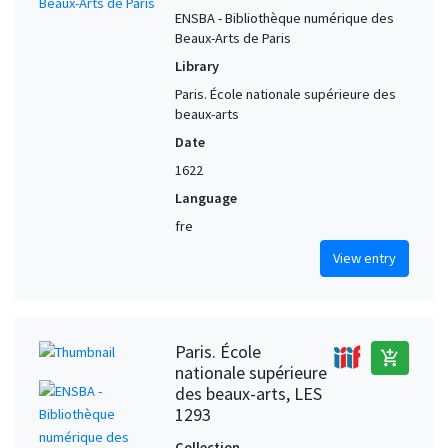
ENSBA - Bibliothèque numérique des
Beaux-Arts de Paris
Library
Paris. École nationale supérieure des
beaux-arts
Date
1622
Language
fre
View entry
Paris. École
add_shopping_cart
nationale supérieure
des beaux-arts, LES
1293
Collection