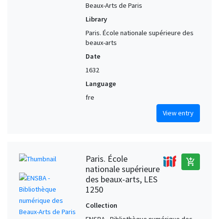
Beaux-Arts de Paris
Library
Paris. École nationale supérieure des
beaux-arts
Date
1632
Language
fre
View entry
Paris. École
add_shopping_cart
nationale supérieure
des beaux-arts, LES
1250
Collection