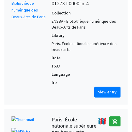
01273 I 0000 in-4
Collection
ENSBA - Bibliothèque numérique des
Beaux-Arts de Paris
Library
Paris. École nationale supérieure des
beaux-arts
Date
1683
Language
fre
View entry
Paris. École
add_shopping_cart
nationale supérieure
des beaux-arts,