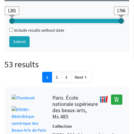
Include results without date
53 results
1
2
3
Next
chevron_right
Paris. École
add_shopping_cart
nationale supérieure
des beaux-arts,
Ms.485
Collection