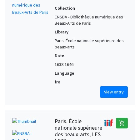
Collection
ENSBA - Bibliothèque numérique des
Beaux-Arts de Paris
Library
Paris. École nationale supérieure des
beaux-arts
Date
1638-1646
Language
fre
View entry
Paris. École
add_shopping_cart
nationale supérieure
des beaux-arts, LES