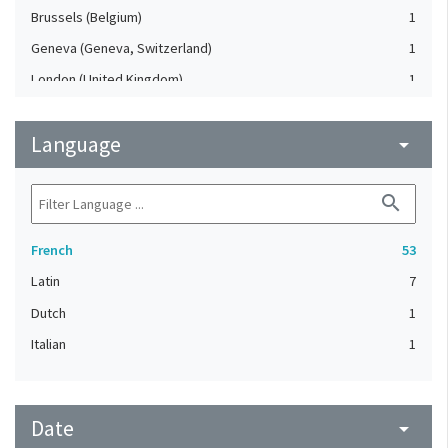
Brussels (Belgium)
1
Geneva (Geneva, Switzerland)
1
London (United Kingdom)
1
Mons (Hainaut, Belgique)
1
Language
Pin (Haute-Saône, France)
arrow_drop_down
1
search
French
53
Latin
7
Dutch
1
Italian
1
Date
arrow_drop_down