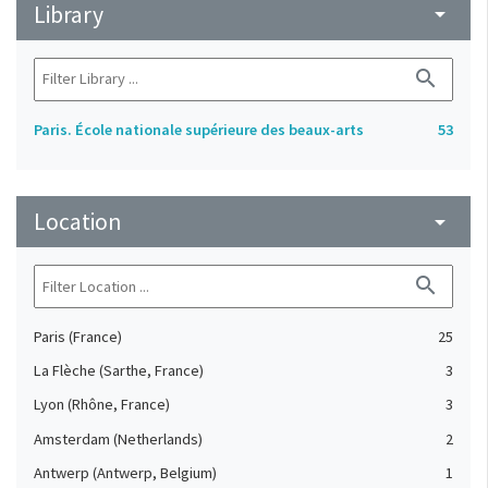
Library
arrow_drop_down
search
Paris. École nationale supérieure des beaux-arts
53
Location
arrow_drop_down
search
Paris (France)
25
La Flèche (Sarthe, France)
3
Lyon (Rhône, France)
3
Amsterdam (Netherlands)
2
Antwerp (Antwerp, Belgium)
1