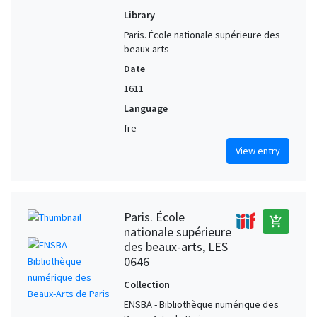
Library
Paris. École nationale supérieure des
beaux-arts
Date
1611
Language
fre
View entry
Paris. École
add_shopping_cart
nationale supérieure
des beaux-arts, LES
0646
Collection
ENSBA - Bibliothèque numérique des