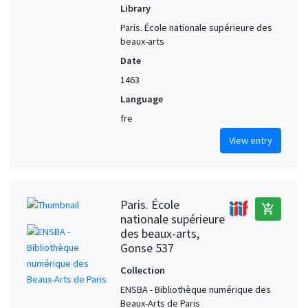
Library
Paris. École nationale supérieure des
beaux-arts
Date
1463
Language
fre
View entry
Paris. École
add_shopping_cart
nationale supérieure
des beaux-arts,
Gonse 537
Collection
ENSBA - Bibliothèque numérique des
Beaux-Arts de Paris