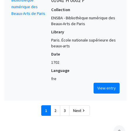
01041 H 0002 F°
Collection
ENSBA - Bibliothèque numérique des
Beaux-Arts de Paris
Library
Paris. École nationale supérieure des
beaux-arts
Date
1702
Language
fre
View entry
1
2
3
Next
chevron_right
expand_less