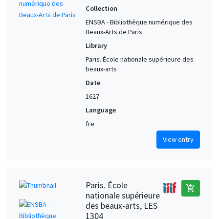
Collection
ENSBA - Bibliothèque numérique des
Beaux-Arts de Paris
Library
Paris. École nationale supérieure des
beaux-arts
Date
1627
Language
fre
View entry
Paris. École
add_shopping_cart
nationale supérieure
des beaux-arts, LES
1304