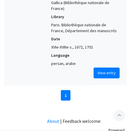
Gallica (Bibliothèque nationale de
France)
Library
Paris. Bibliothèque nationale de
France, Département des manuscrits
Date
XVIe-XVIIIe s., 1672, 1702
Language
persan, arabe
View entry
1
expand_less
About
|
Feedback welcome:
Powered