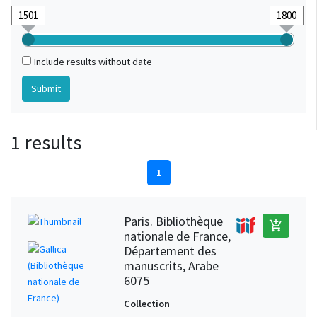
Include results without date
1 results
1
Paris. Bibliothèque
add_shopping_cart
nationale de France,
Département des
manuscrits, Arabe
6075
Collection