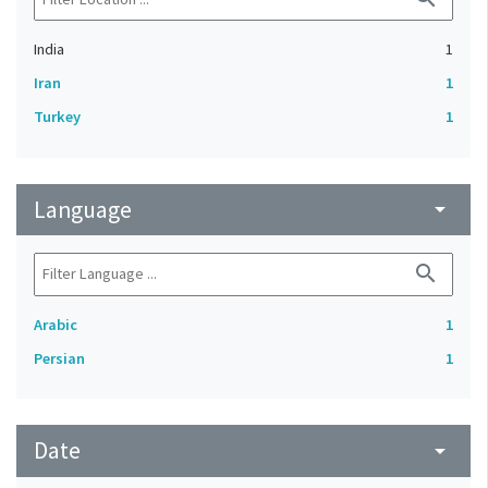
India
1
Iran
1
Turkey
1
Language
arrow_drop_down
search
Arabic
1
Persian
1
Date
arrow_drop_down