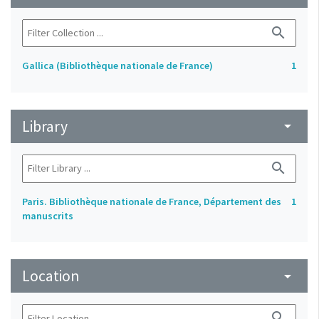
search
Gallica (Bibliothèque nationale de France)
1
Library
arrow_drop_down
search
Paris. Bibliothèque nationale de France, Département des
1
manuscrits
Location
arrow_drop_down
search