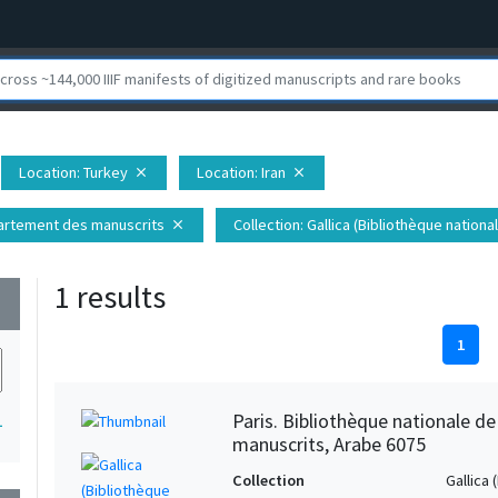
Location
: Turkey
Location
: Iran
close
close
épartement des manuscrits
Collection
: Gallica (Bibliothèque nation
close
1 results
wn
1
Paris. Bibliothèque nationale d
1
manuscrits, Arabe 6075
Collection
Gallica