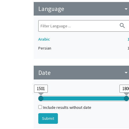
Language
arrow_drop_do
search
Arabic
Persian
Date
arrow_drop_do
Include results without date