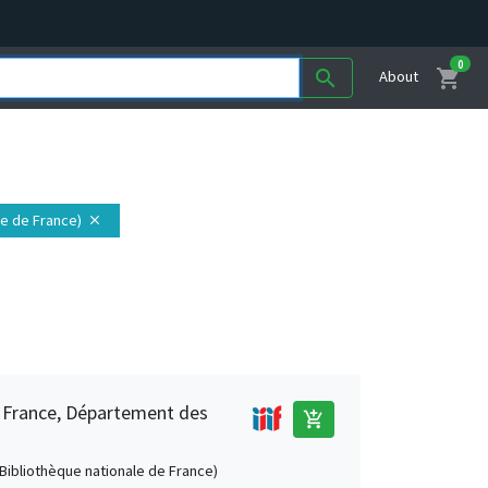
0
shopping_cart
search
About
ale de France)
close
e France, Département des
add_shopping_cart
 (Bibliothèque nationale de France)