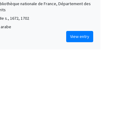
Bibliothèque nationale de France, Département des
its
IIe s., 1672, 1702
 arabe
View entry