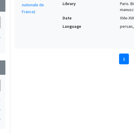
Library
Paris. 
wn
manuscr
Date
XVIe-XVI
Language
persan,
1
1
wn
1
1
1