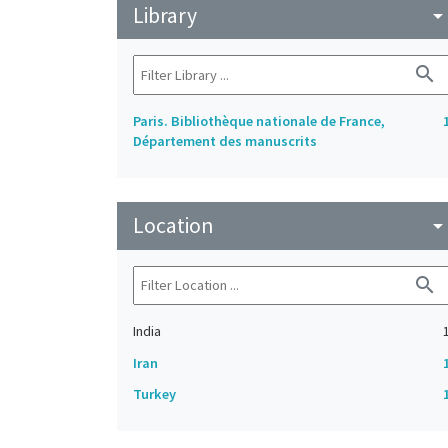
Library
arrow_drop_do
search
Paris. Bibliothèque nationale de France,
Département des manuscrits
Location
arrow_drop_do
search
India
Iran
Turkey