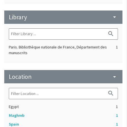
Library
arrow_drop_down
search
Paris. Bibliothèque nationale de France, Département des
1
manuscrits
Location
arrow_drop_down
search
Egypt
1
Maghreb
1
Spain
1