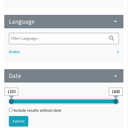
Language
arrow_drop_down
search
Arabic
1
Date
arrow_drop_down
Include results without date