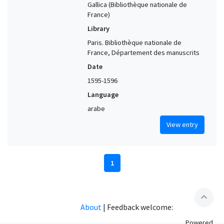
Gallica (Bibliothèque nationale de
France)
Library
Paris. Bibliothèque nationale de
France, Département des manuscrits
Date
1595-1596
Language
arabe
View entry
1
expand_less
About
|
Feedback welcome:
Powered