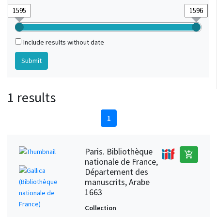
Include results without date
1 results
1
Paris. Bibliothèque
add_shopping_cart
nationale de France,
Département des
manuscrits, Arabe
1663
Collection