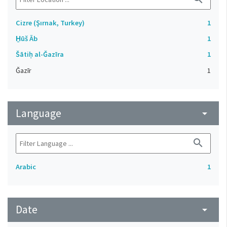
Cizre (Şırnak, Turkey)
1
H̱ūš Āb
1
Šātiḥ al-Ǧazīra
1
Ǧazīr
1
Language
arrow_drop_down
search
Arabic
1
Date
arrow_drop_down