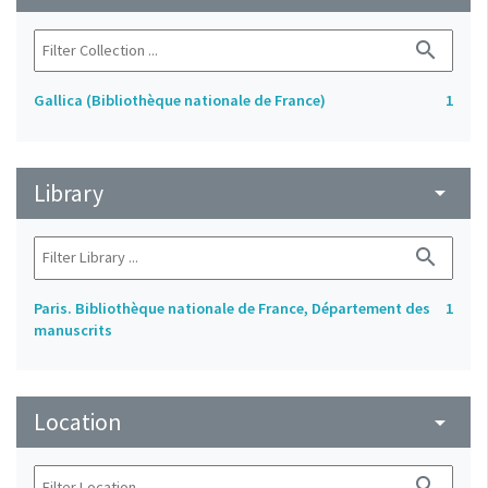
search
Gallica (Bibliothèque nationale de France)
1
Library
arrow_drop_down
search
Paris. Bibliothèque nationale de France, Département des
1
manuscrits
Location
arrow_drop_down
search