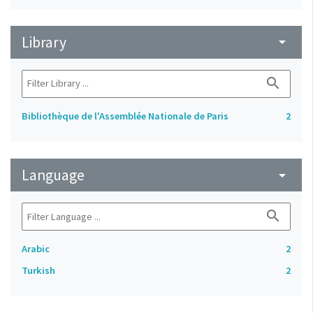
Library
arrow_drop_down
search
Bibliothèque de l'Assemblée Nationale de Paris
2
Language
arrow_drop_down
search
Arabic
2
Turkish
2