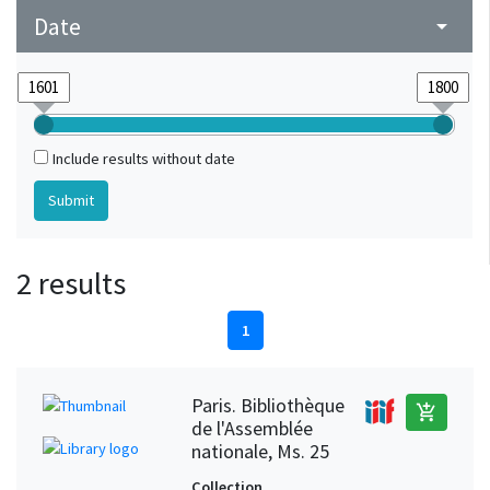
Date
arrow_drop_down
Include results without date
2 results
1
Paris. Bibliothèque
add_shopping_cart
de l'Assemblée
nationale, Ms. 25
Collection