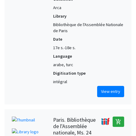
Arca
Library
Bibliothèque de l'Assemblée Nationale
de Paris
Date
17e s.-18e s.
Language
arabe, turc
Digitisation type
intégral
View entry
Paris. Bibliothèque
add_shopping_cart
de l'Assemblée
nationale, Ms. 24