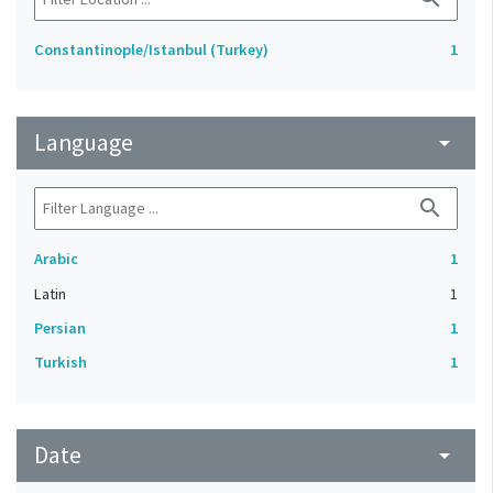
Constantinople/Istanbul (Turkey)
1
Language
arrow_drop_down
search
Arabic
1
Latin
1
Persian
1
Turkish
1
Date
arrow_drop_down