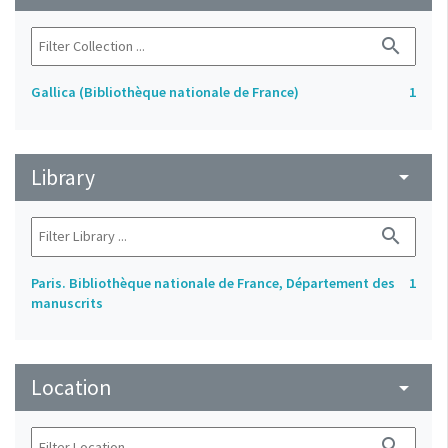
search
Gallica (Bibliothèque nationale de France)
1
Library
arrow_drop_down
search
Paris. Bibliothèque nationale de France, Département des
1
manuscrits
Location
arrow_drop_down
search