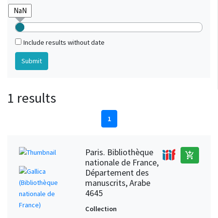
Include results without date
1 results
1
Paris. Bibliothèque
add_shopping_cart
nationale de France,
Département des
manuscrits, Arabe
4645
Collection