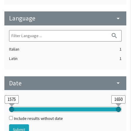
Language
arrow_drop_down
search
Italian
1
Latin
1
Date
arrow_drop_down
Include results without date