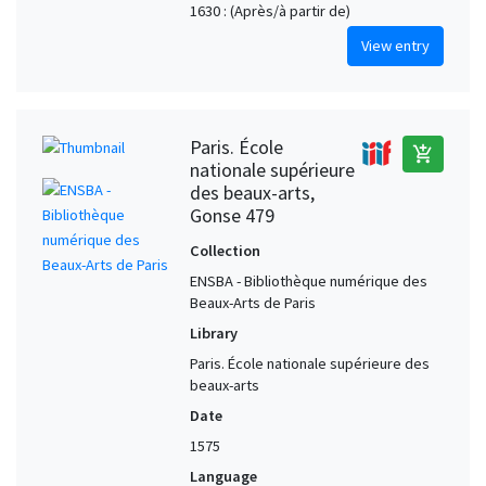
1630 : (Après/à partir de)
View entry
Paris. École
add_shopping_cart
nationale supérieure
des beaux-arts,
Gonse 479
Collection
ENSBA - Bibliothèque numérique des
Beaux-Arts de Paris
Library
Paris. École nationale supérieure des
beaux-arts
Date
1575
Language