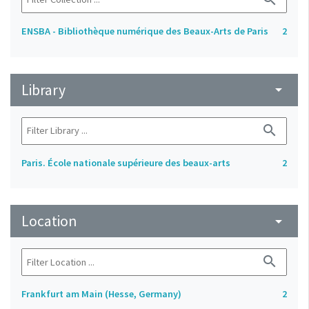
ENSBA - Bibliothèque numérique des Beaux-Arts de Paris
2
Library
arrow_drop_down
search
Paris. École nationale supérieure des beaux-arts
2
Location
arrow_drop_down
search
Frankfurt am Main (Hesse, Germany)
2