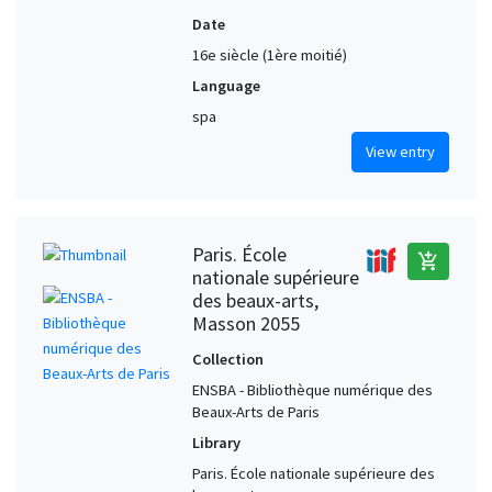
Date
16e siècle (1ère moitié)
Language
spa
View entry
Paris. École
add_shopping_cart
nationale supérieure
des beaux-arts,
Masson 2055
Collection
ENSBA - Bibliothèque numérique des
Beaux-Arts de Paris
Library
Paris. École nationale supérieure des