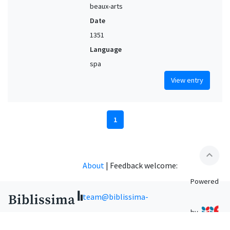
beaux-arts
Date
1351
Language
spa
View entry
1
expand_less
About
|
Feedback welcome:
Powered
team@biblissima-
by
condorcet.fr