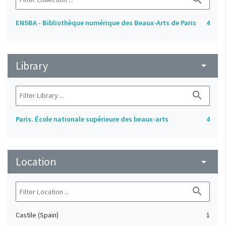
ENSBA - Bibliothèque numérique des Beaux-Arts de Paris
4
Library
arrow_drop_down
search
Paris. École nationale supérieure des beaux-arts
4
Location
arrow_drop_down
search
Castile (Spain)
1