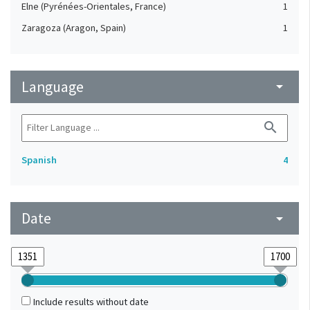
Elne (Pyrénées-Orientales, France)
1
Zaragoza (Aragon, Spain)
1
Language
arrow_drop_down
search
Spanish
4
Date
arrow_drop_down
Include results without date