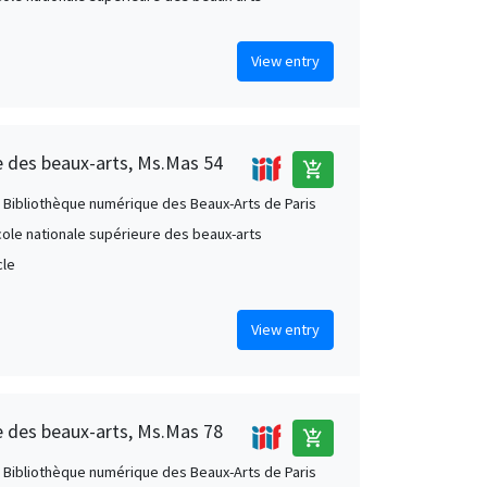
View entry
re des beaux-arts, Ms.Mas 54
add_shopping_cart
 Bibliothèque numérique des Beaux-Arts de Paris
École nationale supérieure des beaux-arts
cle
View entry
re des beaux-arts, Ms.Mas 78
add_shopping_cart
 Bibliothèque numérique des Beaux-Arts de Paris