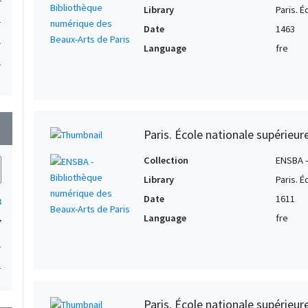
Library
Paris. 
1
Date
1463
1
Language
fre
1
1
1
wn
1
Paris. École nationale supérieu
Collection
ENSBA -
Library
Paris. 
Date
1611
3
Language
fre
7
1
1
Paris. École nationale supérieur