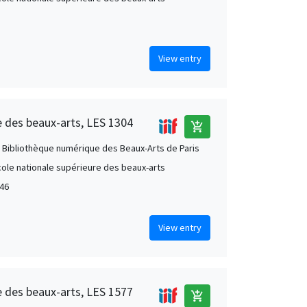
View entry
e des beaux-arts, LES 1304
add_shopping_cart
 Bibliothèque numérique des Beaux-Arts de Paris
École nationale supérieure des beaux-arts
46
View entry
e des beaux-arts, LES 1577
add_shopping_cart