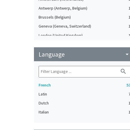
Antwerp (Antwerp, Belgium)
Brussels (Belgium)
Geneva (Geneva, Switzerland)
London (United Kingdom)
Mons (Hainaut, Belgique)
Language
Pin (Haute-Saône, France)
arrow_drop_do
search
French
5
Latin
Dutch
Italian