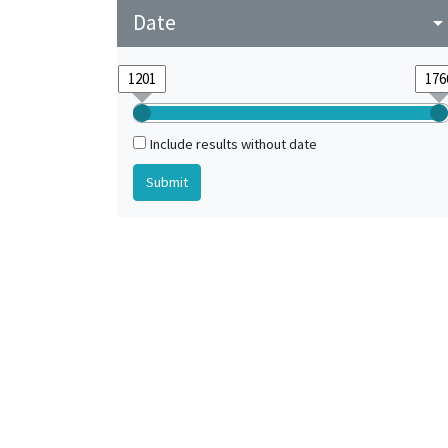
Date
arrow_drop_do
Include results without date