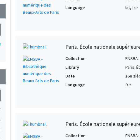
Language
lat, fre
wn
3
Paris. École nationale supérieu
Collection
ENSBA -
Library
Paris. 
Date
16e siè
wn
Language
fre
5
3
Paris. École nationale supérieu
3
Collection
ENSBA -
2