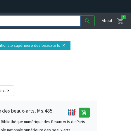
0
shopping_cart
search
About
 nationale supérieure des beaux-arts
close
ext
chevron_right
e des beaux-arts, Ms.485
add_shopping_cart
 Bibliothèque numérique des Beaux-Arts de Paris
École nationale supérieure des beaux-arts