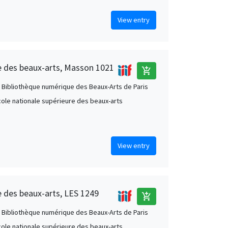
View entry
re des beaux-arts, Masson 1021
add_shopping_cart
 Bibliothèque numérique des Beaux-Arts de Paris
École nationale supérieure des beaux-arts
View entry
e des beaux-arts, LES 1249
add_shopping_cart
 Bibliothèque numérique des Beaux-Arts de Paris
École nationale supérieure des beaux-arts