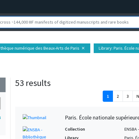
iothèque numérique des Beaux-Arts de Paris
Library
: Paris. École
close
53 results
wn
1
2
3
N
Paris. École nationale supérieur
3
Collection
ENSBA -
Library
Paris. 