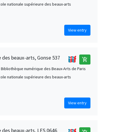
École nationale supérieure des beaux-arts
View entry
re des beaux-arts, Gonse 537
add_shopping_cart
 Bibliothèque numérique des Beaux-Arts de Paris
École nationale supérieure des beaux-arts
View entry
e des beaux-arts, LES 0646