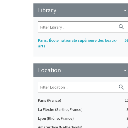
Library
arrow_drop_do
search
Paris. École nationale supérieure des beaux-
5
arts
Location
arrow_drop_do
search
Paris (France)
2
La Flèche (Sarthe, France)
Lyon (Rhône, France)
Amsterdam (Netherlands)