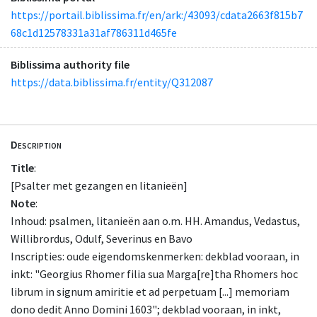
https://portail.biblissima.fr/en/ark:/43093/cdata2663f815b7
68c1d12578331a31af786311d465fe
Biblissima authority file
https://data.biblissima.fr/entity/Q312087
Description
Title
:
[Psalter met gezangen en litanieën]
Note
:
Inhoud: psalmen, litanieën aan o.m. HH. Amandus, Vedastus,
Willibrordus, Odulf, Severinus en Bavo
Inscripties: oude eigendomskenmerken: dekblad vooraan, in
inkt: "Georgius Rhomer filia sua Marga[re]tha Rhomers hoc
librum in signum amiritie et ad perpetuam [...] memoriam
dono dedit Anno Domini 1603"; dekblad vooraan, in inkt,