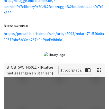
http://brugge.bibliotheek.be/?
itemid=%7clibrary%2fv%2fobbrugge%2foudedrukken%7c1
4883
Biblissima portal
https://portail.biblissima.fr/en/ark:/43093/mdata70c540a0a
0967fabc5b30cb267e9bf9ad9dbb6a1
B_OB_SVC_MS011 - [Psalter
1 : voorplat r.
met gezangen en litanieën]
Scan