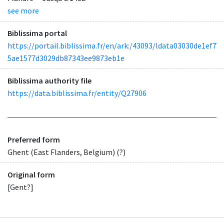
see more
Biblissima portal
https://portail.biblissima.fr/en/ark:/43093/ldata03030de1ef7
5ae1577d3029db87343ee9873eb1e
Biblissima authority file
https://data.biblissima.fr/entity/Q27906
Preferred form
Ghent (East Flanders, Belgium) (?)
Original form
[Gent?]