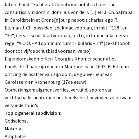
latere hand: "Ex liberali donatione nobilis chariss. ae
consultiss. viri domini dominus von der v [...] ell J. Ch. Satrapa
in Geroldstein et Crone[n]burg nepotis chariss. ego R.
Eltman J. Ch. possideo"; dekblad vooraan, in inkt: "138" en
"30"; eerste schutblad vooraan, recto, in bruine inkt: eerste
regel "A.O.O. - Ad dominum cum tribularis - 14" [tekst loopt
door tot vijfde schutblad vooraan, verso]
Eigendomskenmerken: Georgius Rhomer schonk het
handschrift aan zijn dochter Margaretha in 1603; R. Eltman
ontving de psalter van zijn oom, de gouverneur van
Gerolstein en Kronenburg (17de eeuw)
Opmerkingen: pigmentverlies, vervuild, sporen van
vochtschade; achteraan het handschrift bevinden zich zwaar
vervuilde folio's
Topic general subdivision
:
Godsdienst
Material
:
Ampliatie