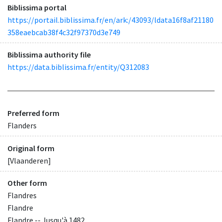
Biblissima portal
https://portail.biblissima.fr/en/ark:/43093/ldata16f8af21180
358eaebcab38f4c32f97370d3e749
Biblissima authority file
https://data.biblissima.fr/entity/Q312083
Preferred form
Flanders
Original form
[Vlaanderen]
Other form
Flandres
Flandre
Flandre -- Jusqu'à 1482