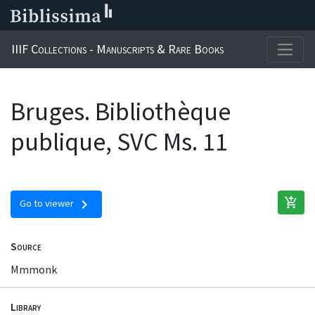
IIIF Collections - Manuscripts & Rare Books
Bruges. Bibliothèque
publique, SVC Ms. 11
add_shopping_cart
chevron_right
Go to viewer
Source
Mmmonk
Library