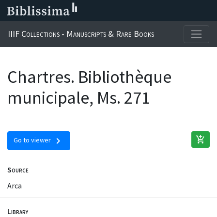
IIIF Collections - Manuscripts & Rare Books
Chartres. Bibliothèque
municipale, Ms. 271
add_shopping_cart
chevron_right
Go to viewer
Source
Arca
Library