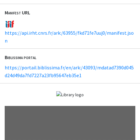
Manifest URL
https://api.irht.cnrs.fr/ark:/63955/fkd71fe7uuj0/manifest.jso
n
Biblissima portal
https://portail.biblissima.fr/en/ark:/43093/mdatad7390d045
d24d49da7fd7227a23fb95647eb35e1