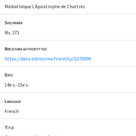
Médiathèque L'Apostrophe de Chartres
Shelfmark
Ms. 271
Biblissima authority file
https://data.biblissima.fr/entity/Q270090
Date
14e s.-15e s.
Language
French
Title