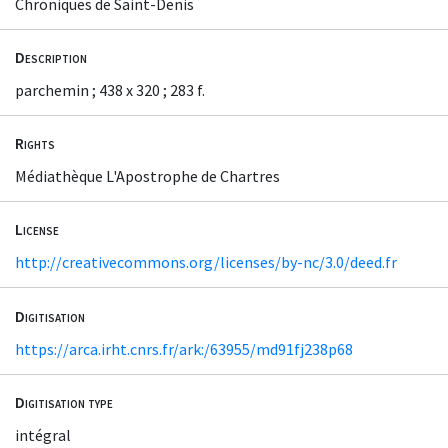
Chroniques de Saint-Denis
Description
parchemin ; 438 x 320 ; 283 f.
Rights
Médiathèque L'Apostrophe de Chartres
License
http://creativecommons.org/licenses/by-nc/3.0/deed.fr
Digitisation
https://arca.irht.cnrs.fr/ark:/63955/md91fj238p68
Digitisation type
intégral