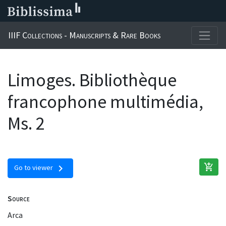
IIIF Collections - Manuscripts & Rare Books
Limoges. Bibliothèque
francophone multimédia,
Ms. 2
add_shopping_cart
chevron_right
Go to viewer
Source
Arca