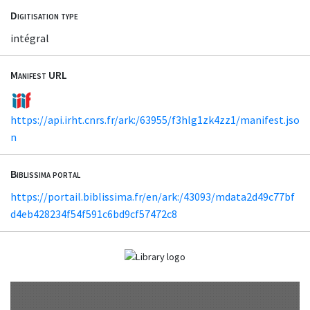
Digitisation type
intégral
Manifest URL
https://api.irht.cnrs.fr/ark:/63955/f3hlg1zk4zz1/manifest.jso
n
Biblissima portal
https://portail.biblissima.fr/en/ark:/43093/mdata2d49c77bf
d4eb428234f54f591c6bd9cf57472c8