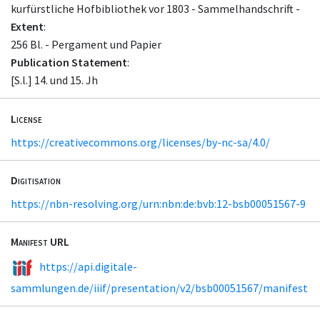
kurfürstliche Hofbibliothek vor 1803 - Sammelhandschrift -
Extent
:
256 Bl. - Pergament und Papier
Publication Statement
:
[S.l.] 14. und 15. Jh
License
https://creativecommons.org/licenses/by-nc-sa/4.0/
Digitisation
https://nbn-resolving.org/urn:nbn:de:bvb:12-bsb00051567-9
Manifest URL
https://api.digitale-
sammlungen.de/iiif/presentation/v2/bsb00051567/manifest