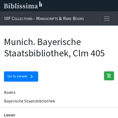
IIIF Collections - Manuscripts & Rare Books
Munich. Bayerische
Staatsbibliothek, Clm 405
add_shopping_cart
chevron_right
Go to viewer
Source
Bayerische Staatsbibliothek
Library