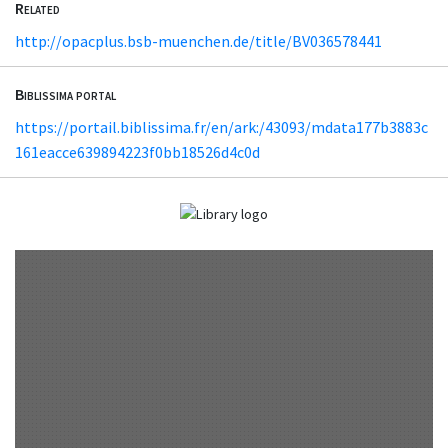
Related
http://opacplus.bsb-muenchen.de/title/BV036578441
Biblissima portal
https://portail.biblissima.fr/en/ark:/43093/mdata177b3883c
161eacce639894223f0bb18526d4c0d