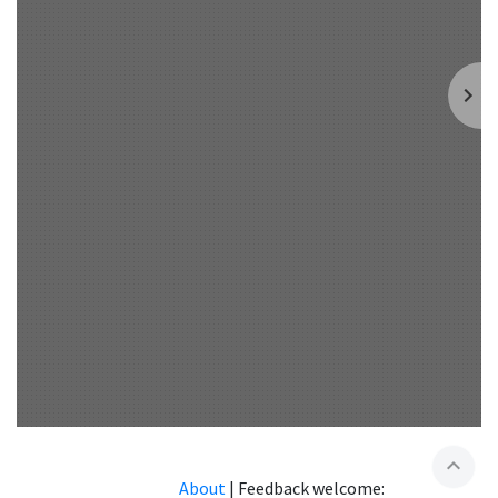
expand_less
About
|
Feedback welcome: