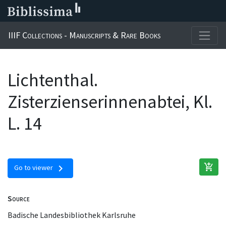
IIIF Collections - Manuscripts & Rare Books
Lichtenthal.
Zisterzienserinnenabtei, Kl.
L. 14
add_shopping_cart
chevron_right
Go to viewer
Source
Badische Landesbibliothek Karlsruhe