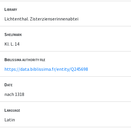
Library
Lichtenthal. Zisterzienserinnenabtei
Shelfmark
Kl. L. 14
Biblissima authority file
https://data.biblissima.fr/entity/Q245698
Date
nach 1318
Language
Latin