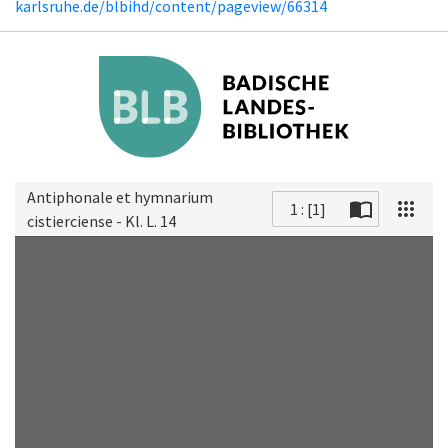
karlsruhe.de/blbihd/content/pageview/66314
Antiphonale et hymnarium
1 : [1]
cistierciense - Kl. L. 14
Scan