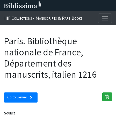
IIIF Collections - Manuscripts & Rare Books
Paris. Bibliothèque
nationale de France,
Département des
manuscrits, italien 1216
add_shopping_cart
chevron_right
Go to viewer
Source