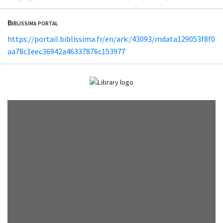
Biblissima portal
https://portail.biblissima.fr/en/ark:/43093/mdata129053f8f0
aa78c1eec36942a46337876c153977