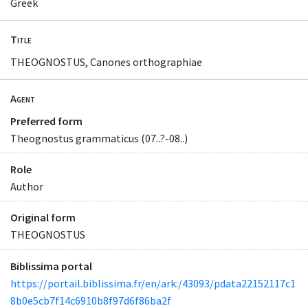
Greek
Title
THEOGNOSTUS, Canones orthographiae
Agent
Preferred form
Theognostus grammaticus (07..?-08..)
Role
Author
Original form
THEOGNOSTUS
Biblissima portal
https://portail.biblissima.fr/en/ark:/43093/pdata22152117c1
8b0e5cb7f14c6910b8f97d6f86ba2f