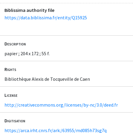
Biblissima authority file
https://data.biblissima.fr/entity/Q15925
Description
papier ; 204 x 172 ; 55 f.
Rights
Bibliothèque Alexis de Tocqueville de Caen
License
http://creativecommons.org/licenses/by-nc/3.0/deed.fr
Digitisation
https://arca.irht.cnrs.fr/ark:/63955/md085h73sg7q