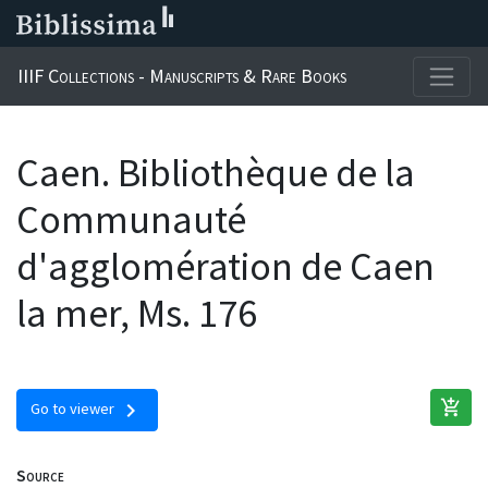
IIIF Collections - Manuscripts & Rare Books
Caen. Bibliothèque de la
Communauté
d'agglomération de Caen
la mer, Ms. 176
add_shopping_cart
chevron_right
Go to viewer
Source