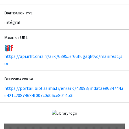
Digitisation type
intégral
Manifest URL
https://api.irht.cnrs.fr/ark:/63955/f6uh6gaqktvd/manifest.js
on
Biblissima portal
https://portail.biblissima.fr/en/ark:/43093/mdatae96347443
e421c20874684f007c0d06ce8014b3f