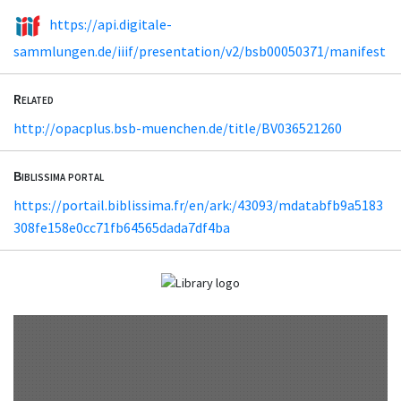
https://api.digitale-
sammlungen.de/iiif/presentation/v2/bsb00050371/manifest
Related
http://opacplus.bsb-muenchen.de/title/BV036521260
Biblissima portal
https://portail.biblissima.fr/en/ark:/43093/mdatabfb9a5183
308fe158e0cc71fb64565dada7df4ba