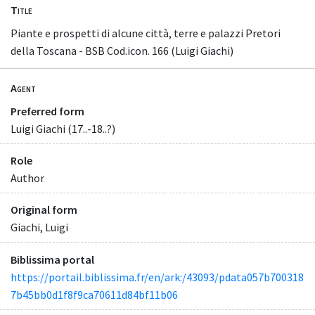
Title
Piante e prospetti di alcune città, terre e palazzi Pretori
della Toscana - BSB Cod.icon. 166 (Luigi Giachi)
Agent
Preferred form
Luigi Giachi (17..-18..?)
Role
Author
Original form
Giachi, Luigi
Biblissima portal
https://portail.biblissima.fr/en/ark:/43093/pdata057b700318
7b45bb0d1f8f9ca70611d84bf11b06