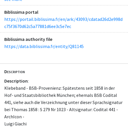
Biblissima portal
https://portail.biblissima.fr/en/ark:/43093/cdatad26d2e998d
c75f3670d62c5a77881d6ee3c5e7ec
Biblissima authority file
https://data.biblissima.fr/entity/Q81145
Description
Description
:
Klebeband - BSB-Provenienz: Spätestens seit 1858 in der
Hof- und Staatsbibliothek München; ehemals BSB Codital
441, siehe auch die Verzeichnung unter dieser Sprachsignatur
bei Thomas 1858 : S 279 Nr 1023 - Altsignatur: Codital 441 -
ArchIcon -
Luigi Giachi