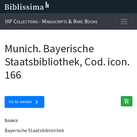
IIIF Collections - Manuscripts & Rare Books
Munich. Bayerische
Staatsbibliothek, Cod. icon.
166
add_shopping_cart
chevron_right
Go to viewer
Source
Bayerische Staatsbibliothek