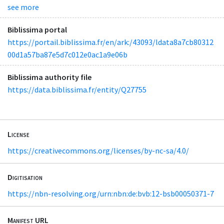
see more
Biblissima portal
https://portail.biblissima.fr/en/ark:/43093/ldata8a7cb80312
00d1a57ba87e5d7c012e0ac1a9e06b
Biblissima authority file
https://data.biblissima.fr/entity/Q27755
License
https://creativecommons.org/licenses/by-nc-sa/4.0/
Digitisation
https://nbn-resolving.org/urn:nbn:de:bvb:12-bsb00050371-7
Manifest URL