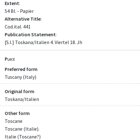
Extent
:
54 Bl. - Papier
Alternative Title
:
Cod.ital. 441
Publication Statement
:
[S.l.] Toskana/Italien 4. Viertel 18. Jh
Place
Preferred form
Tuscany (Italy)
Original form
Toskana/Italien
Other form
Toscane
Toscane (Italie).
Italie (Toscane?)