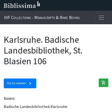
IIIF Collections - Manuscripts & Rare Books
Karlsruhe. Badische
Landesbibliothek, St.
Blasien 106
add_shopping_cart
chevron_right
Go to viewer
Source
Badische Landesbibliothek Karlsruhe