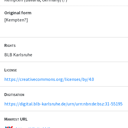
Original form
[Kempten?]
Rights
BLB Karlsruhe
License
https://creativecommons.org/licenses/by/4.0
Digitisation
https://digital.blb-karlsruhe.de/urn/urn:nbn:de:bsz:31-55195
Manifest URL