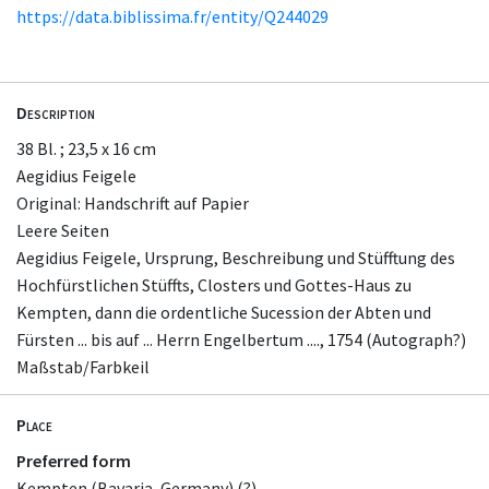
https://data.biblissima.fr/entity/Q244029
Description
38 Bl. ; 23,5 x 16 cm
Aegidius Feigele
Original: Handschrift auf Papier
Leere Seiten
Aegidius Feigele, Ursprung, Beschreibung und Stüfftung des
Hochfürstlichen Stüffts, Closters und Gottes-Haus zu
Kempten, dann die ordentliche Sucession der Abten und
Fürsten ... bis auf ... Herrn Engelbertum ...., 1754 (Autograph?)
Maßstab/Farbkeil
Place
Preferred form
Kempten (Bavaria, Germany) (?)