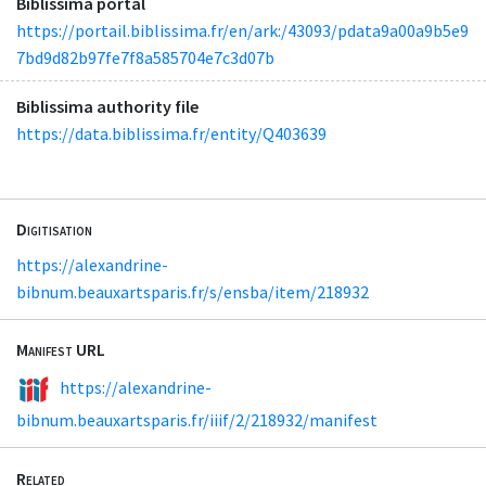
Biblissima portal
https://portail.biblissima.fr/en/ark:/43093/pdata9a00a9b5e9
7bd9d82b97fe7f8a585704e7c3d07b
Biblissima authority file
https://data.biblissima.fr/entity/Q403639
Digitisation
https://alexandrine-
bibnum.beauxartsparis.fr/s/ensba/item/218932
Manifest URL
https://alexandrine-
bibnum.beauxartsparis.fr/iiif/2/218932/manifest
Related