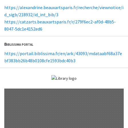
https://alexandrine.beauxartsparis.fr/recherche/viewnotice/i
d_sigb/218932/id_int_bib/3
https://catzarts.beauxartsparis.fr/r/279f6ec2-af0d-48b5-
8047-5dc1e4152ed6
Biblissima portal
https://portail.biblissima.fr/en/ark:/43093/mdataabf68a37e
bf383bb26b48b0108cfe1593bdc40b3