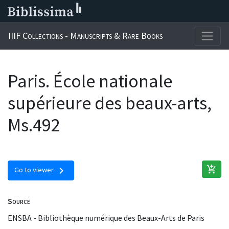
IIIF Collections - Manuscripts & Rare Books
Paris. École nationale
supérieure des beaux-arts,
Ms.492
add_shopping_cart
chevron_right
Go to viewer
Source
ENSBA - Bibliothèque numérique des Beaux-Arts de Paris