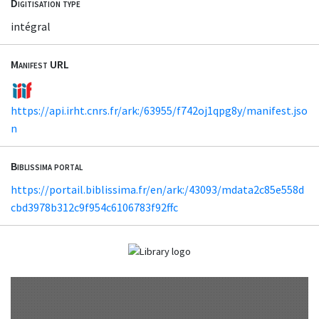
Digitisation type
intégral
Manifest URL
https://api.irht.cnrs.fr/ark:/63955/f742oj1qpg8y/manifest.jso
n
Biblissima portal
https://portail.biblissima.fr/en/ark:/43093/mdata2c85e558d
cbd3978b312c9f954c6106783f92ffc