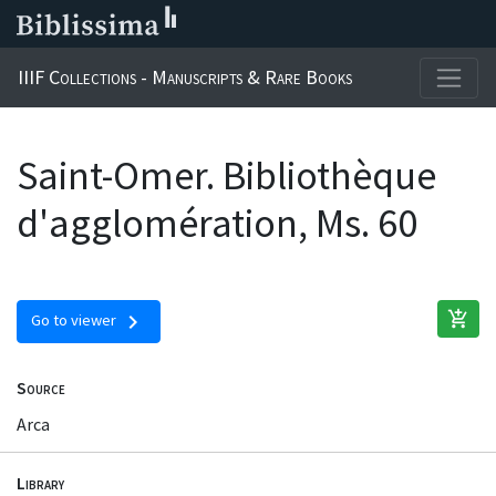
IIIF Collections - Manuscripts & Rare Books
Saint-Omer. Bibliothèque
d'agglomération, Ms. 60
add_shopping_cart
chevron_right
Go to viewer
Source
Arca
Library