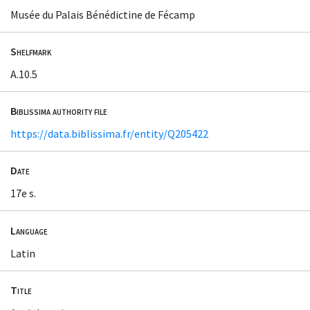
Musée du Palais Bénédictine de Fécamp
Shelfmark
A.10.5
Biblissima authority file
https://data.biblissima.fr/entity/Q205422
Date
17e s.
Language
Latin
Title