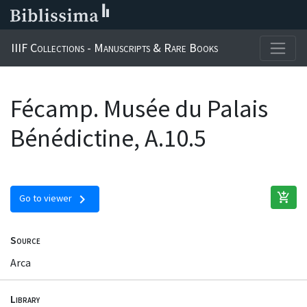
IIIF Collections - Manuscripts & Rare Books
Fécamp. Musée du Palais
Bénédictine, A.10.5
add_shopping_cart
chevron_right
Go to viewer
Source
Arca
Library