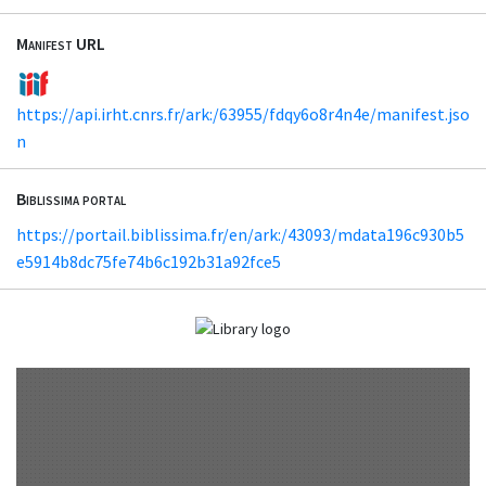
Manifest URL
https://api.irht.cnrs.fr/ark:/63955/fdqy6o8r4n4e/manifest.jso
n
Biblissima portal
https://portail.biblissima.fr/en/ark:/43093/mdata196c930b5
e5914b8dc75fe74b6c192b31a92fce5