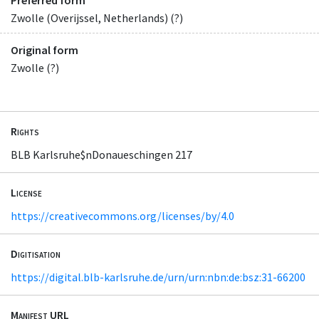
Preferred form
Zwolle (Overijssel, Netherlands) (?)
Original form
Zwolle (?)
Rights
BLB Karlsruhe$nDonaueschingen 217
License
https://creativecommons.org/licenses/by/4.0
Digitisation
https://digital.blb-karlsruhe.de/urn/urn:nbn:de:bsz:31-66200
Manifest URL