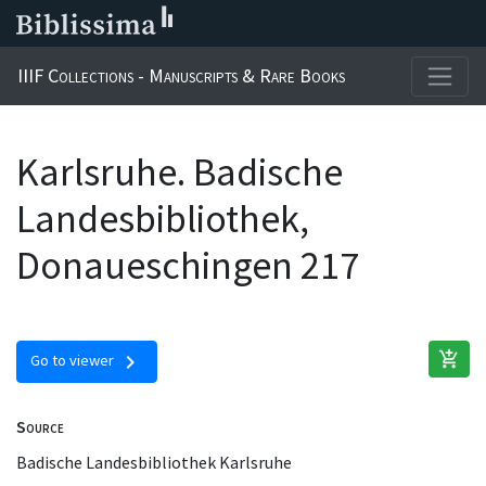
IIIF Collections - Manuscripts & Rare Books
Karlsruhe. Badische
Landesbibliothek,
Donaueschingen 217
add_shopping_cart
chevron_right
Go to viewer
Source
Badische Landesbibliothek Karlsruhe