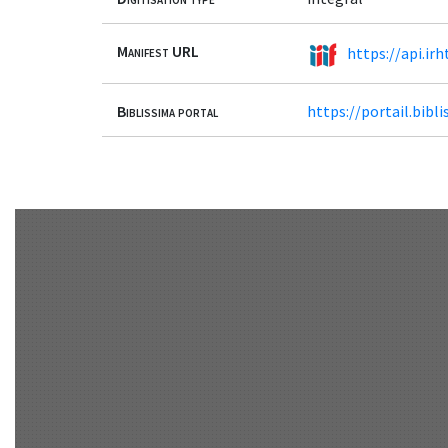
Manifest URL
https://api.ir
Biblissima portal
https://portail.bib