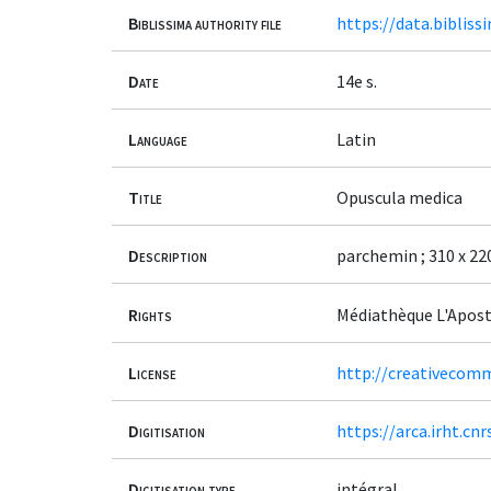
Biblissima authority file
https://data.bibliss
Date
14e s.
Language
Latin
Title
Opuscula medica
Description
parchemin ; 310 x 220 
Rights
Médiathèque L'Apost
License
http://creativecomm
Digitisation
https://arca.irht.cn
Digitisation type
intégral