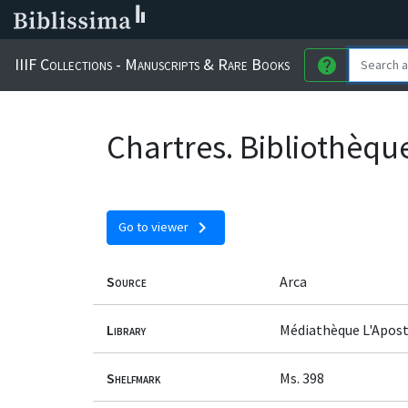
IIIF Collections - Manuscripts & Rare Books
help
Chartres. Bibliothèqu
chevron_right
Go to viewer
Source
Arca
Library
Médiathèque L'Apost
Shelfmark
Ms. 398