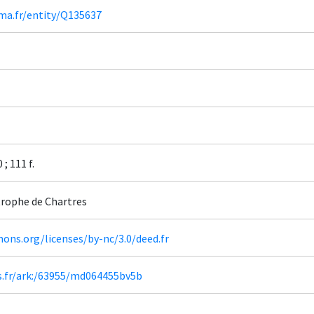
ima.fr/entity/Q135637
; 111 f.
rophe de Chartres
ons.org/licenses/by-nc/3.0/deed.fr
rs.fr/ark:/63955/md064455bv5b