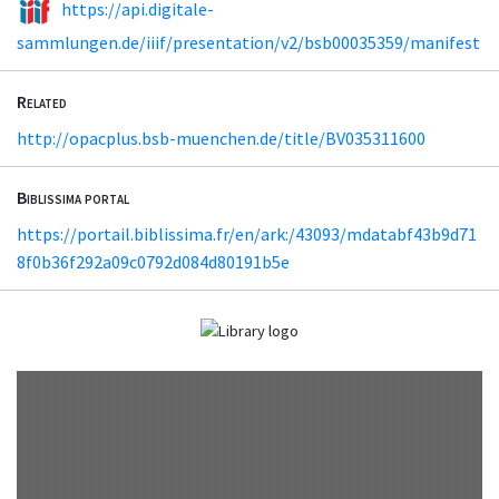
https://api.digitale-
sammlungen.de/iiif/presentation/v2/bsb00035359/manifest
Related
http://opacplus.bsb-muenchen.de/title/BV035311600
Biblissima portal
https://portail.biblissima.fr/en/ark:/43093/mdatabf43b9d71
8f0b36f292a09c0792d084d80191b5e