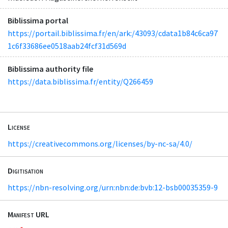
Biblissima portal
https://portail.biblissima.fr/en/ark:/43093/cdata1b84c6ca97
1c6f33686ee0518aab24fcf31d569d
Biblissima authority file
https://data.biblissima.fr/entity/Q266459
License
https://creativecommons.org/licenses/by-nc-sa/4.0/
Digitisation
https://nbn-resolving.org/urn:nbn:de:bvb:12-bsb00035359-9
Manifest URL