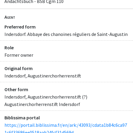
Andachtsbuch - BSB Cgm 110
Agent
Preferred form
Indersdorf. Abbaye des chanoines réguliers de Saint-Augustin
Role
Former owner
Original form
Indersdorf, Augustinerchorherrenstift
Other form
Indersdorf, Augustinerchorherrenstift (?)
Augustinerchorherrenstift Indersdorf
Biblissima portal
https://portail.biblissima.fr/en/ark:/43093/cdata1b84c6ca97
1c6f33686ee0518aab24fcf31d569d