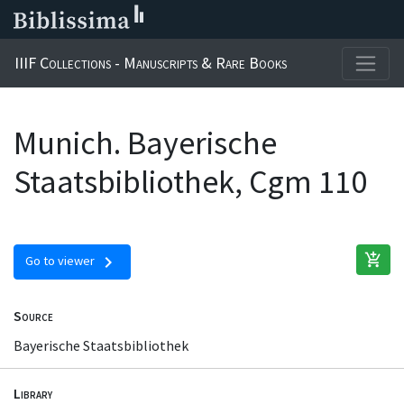
IIIF Collections - Manuscripts & Rare Books
Munich. Bayerische
Staatsbibliothek, Cgm 110
add_shopping_cart
chevron_right
Go to viewer
Source
Bayerische Staatsbibliothek
Library