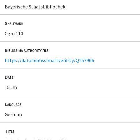
Bayerische Staatsbibliothek
Shelfmark
Cgm 110
Biblissima authority file
https://data.biblissima.fr/entity/Q257906
Date
15. Jh
Language
German
Title