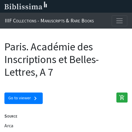
IIIF Collections - Manuscripts & Rare Books
Paris. Académie des
Inscriptions et Belles-
Lettres, A 7
add_shopping_cart
chevron_right
Go to viewer
Source
Arca