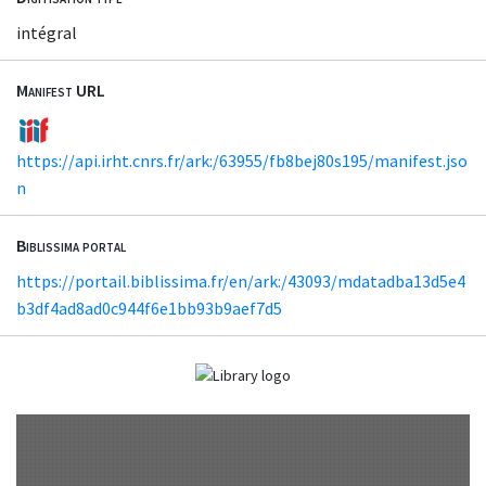
intégral
Manifest URL
https://api.irht.cnrs.fr/ark:/63955/fb8bej80s195/manifest.jso
n
Biblissima portal
https://portail.biblissima.fr/en/ark:/43093/mdatadba13d5e4
b3df4ad8ad0c944f6e1bb93b9aef7d5