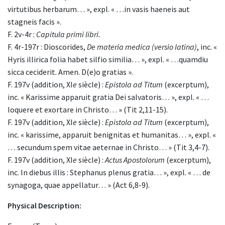
virtutibus herbarum… », expl. « …in vasis haeneis aut
stagneis facis ».
F. 2v-4r :
Capitula primi libri.
F. 4r-197r : Dioscorides,
De materia medica
(versio latina)
, inc. «
Hyris illirica folia habet silfio similia… », expl. « …quamdiu
sicca ceciderit. Amen. D(e)o gratias ».
F. 197v (addition, XI
e
siècle) :
Epistola ad Titum
(excerptum),
inc. « Karissime apparuit gratia Dei salvatoris… », expl. « …
loquere et exortare in Christo… » (Tit 2,11-15).
F. 197v (addition, XI
e
siècle) :
Epistola ad Titum
(excerptum),
inc. « karissime, apparuit benignitas et humanitas… », expl. «
… secundum spem vitae aeternae in Christo… » (Tit 3,4-7).
F. 197v (addition, XI
e
siècle) :
Actus Apostolorum
(excerptum),
inc. In diebus illis : Stephanus plenus gratia… », expl. « … de
synagoga, quae appellatur… » (Act 6,8-9).
Physical Description: