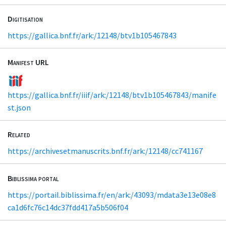
Digitisation
https://gallica.bnf.fr/ark:/12148/btv1b105467843
Manifest URL
https://gallica.bnf.fr/iiif/ark:/12148/btv1b105467843/manife
st.json
Related
https://archivesetmanuscrits.bnf.fr/ark:/12148/cc741167
Biblissima portal
https://portail.biblissima.fr/en/ark:/43093/mdata3e13e08e8
ca1d6fc76c14dc37fdd417a5b506f04