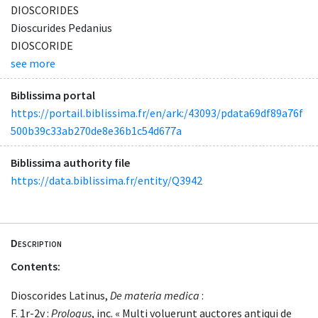
DIOSCORIDES
Dioscurides Pedanius
DIOSCORIDE
see more
Biblissima portal
https://portail.biblissima.fr/en/ark:/43093/pdata69df89a76f
500b39c33ab270de8e36b1c54d677a
Biblissima authority file
https://data.biblissima.fr/entity/Q3942
Description
Contents:
Dioscorides Latinus,
De materia medica
:
F. 1r-2v :
Prologus
, inc. « Multi voluerunt auctores antiqui de