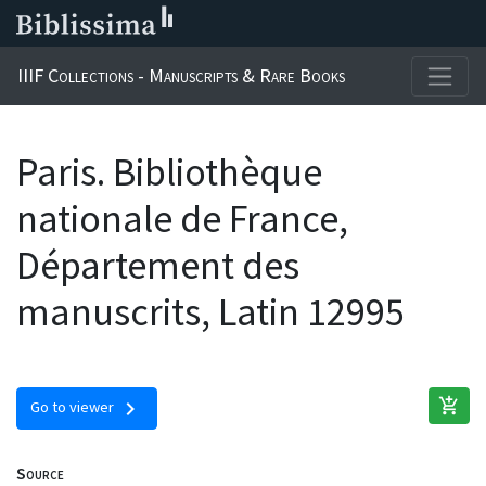
IIIF Collections - Manuscripts & Rare Books
Paris. Bibliothèque
nationale de France,
Département des
manuscrits, Latin 12995
add_shopping_cart
chevron_right
Go to viewer
Source