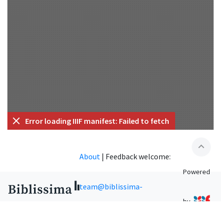
Error loading IIIF manifest: Failed to fetch
expand_less
About
|
Feedback welcome:
Powered
team@biblissima-
by
condorcet.fr