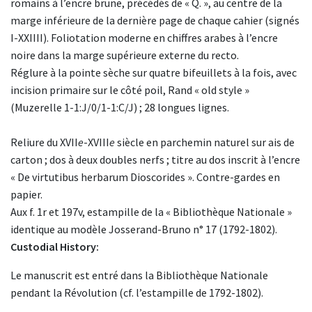
romains à l’encre brune, précédés de « Q. », au centre de la
marge inférieure de la dernière page de chaque cahier (signés
I-XXIIII). Foliotation moderne en chiffres arabes à l’encre
noire dans la marge supérieure externe du recto.
Réglure à la pointe sèche sur quatre bifeuillets à la fois, avec
incision primaire sur le côté poil, Rand « old style »
(Muzerelle 1-1:J/0/1-1:C/J) ; 28 longues lignes.
Reliure du XVII
e
-XVIII
e
siècle en parchemin naturel sur ais de
carton ; dos à deux doubles nerfs ; titre au dos inscrit à l’encre
« De virtutibus herbarum Dioscorides ». Contre-gardes en
papier.
Aux f. 1r et 197v, estampille de la « Bibliothèque Nationale »
identique au modèle Josserand-Bruno n° 17 (1792-1802).
Custodial History:
Le manuscrit est entré dans la Bibliothèque Nationale
pendant la Révolution (cf. l’estampille de 1792-1802).